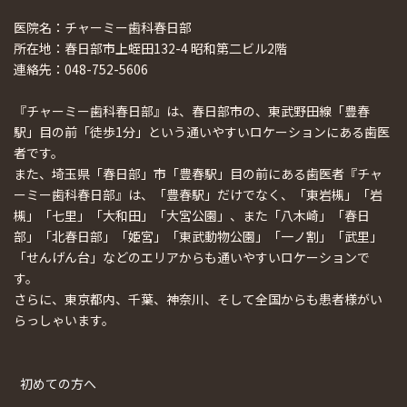
医院名：チャーミー歯科春日部
所在地：春日部市上蛭田132-4 昭和第二ビル2階
連絡先：048-752-5606
『チャーミー歯科春日部』は、春日部市の、東武野田線「豊春
駅」目の前「徒歩1分」という通いやすいロケーションにある歯医
者です。
また、埼玉県「春日部」市「豊春駅」目の前にある歯医者『チャ
ーミー歯科春日部』は、「豊春駅」だけでなく、「東岩槻」「岩
槻」「七里」「大和田」「大宮公園」、また「八木崎」「春日
部」「北春日部」「姫宮」「東武動物公園」「一ノ割」「武里」
「せんげん台」などのエリアからも通いやすいロケーションで
す。
さらに、東京都内、千葉、神奈川、そして全国からも患者様がい
らっしゃいます。
初めての方へ