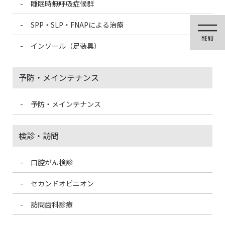
睡眠時無呼吸症候群
コ
ナ
ン
ビ
SPP・SLP・FNAPによる治療
テ
ゲ
ン
ー
インソール（足装具）
ツ
シ
に
ョ
移
ン
予防・メインテナンス
動
に
移
動
予防・メインテナンス
医院ブログ
検診・訪問
口腔がん検診
HOME
医院ブログ
減塩しよう！世界高血圧デー
セカンドオピニオン
2022/5/18
訪問歯科診療
医院ブログ