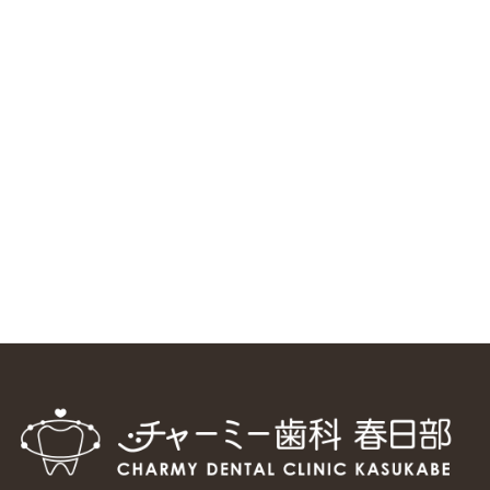
ニューヨーク大学 歯学部に視察に来ました
2025/1/25
中国からのツアーの一団50人がパルフェクリニックを見学
しました
2024/11/17
スマーティ矯正をしている中国人歯科医師に対して神奈川歯
科大学の見学ツアーを企画しました
2024/10/29
マウスピース矯正システム「スマーティー（Smartee）」が
日本初上陸
2024/9/11
ホーチミンで1番のインプラント施設を訪問
2024/8/15