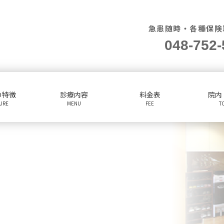
急患随時・各種保険
048-752-
の特徴
診療内容
料金表
院内
TURE
MENU
FEE
T