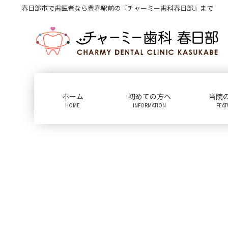
コ
ナ
春日部市で歯医者なら豊春駅前の『チャーミー歯科春日部』まで
ン
ビ
テ
ゲ
ン
ー
ツ
シ
に
ョ
移
ン
動
に
ホーム
初めての方へ
当院
移
HOME
INFORMATION
FEA
動