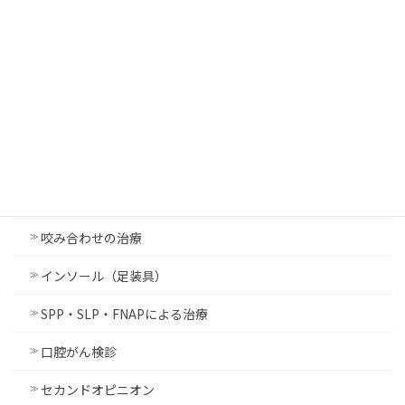
入れ歯治療
親知らず・口腔外科手術
静脈内鎮静法
金属アレルギー
睡眠時無呼吸症候群
歯ぎしり・食いしばり治療
咬み合わせの治療
インソール（足装具）
SPP・SLP・FNAPによる治療
口腔がん検診
セカンドオピニオン