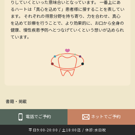
りしていくといった意味合いとなっています。 一番上にあ
るハートは「真心を込めて」患者様に接することを表してい
ます。 それぞれの得意分野を持ち寄り、力を合わせ、真心
を込めて診療を行うことで、より効果的に、お口から全身の
健康、慢性疾患予防へとつなげていくという想いが込められ
ています。
書籍・掲載
電話でご予約
ネットでご予約
ボトック
いて（亀
平日9:00-20:00 / 土18:00迄 / 休診:水日祝