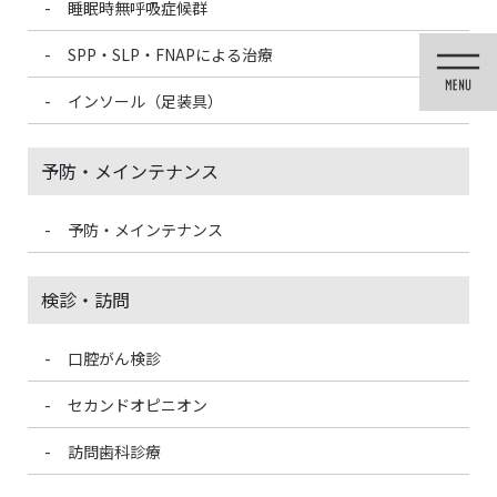
睡眠時無呼吸症候群
コ
ナ
ン
ビ
SPP・SLP・FNAPによる治療
テ
ゲ
ン
ー
インソール（足装具）
ツ
シ
訪問歯科診療
に
ョ
移
ン
予防・メインテナンス
動
に
移
HOME
訪問歯科診療
動
予防・メインテナンス
訪問歯科
検診・訪問
口腔がん検診
歯科医師・歯科衛生士が貴施設にお伺い
し、口腔内のケアをいたします。
セカンドオピニオン
訪問歯科診療