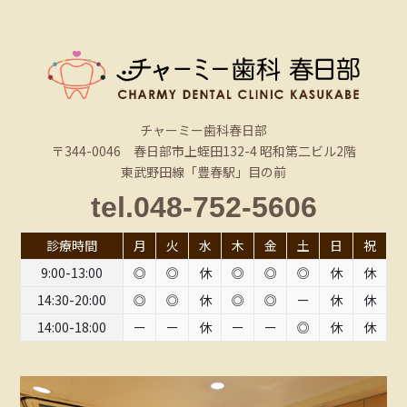
チャーミー歯科春日部
〒344-0046 春日部市上蛭田132-4 昭和第二ビル2階
東武野田線「豊春駅」目の前
tel.048-752-5606
診療時間
月
火
水
木
金
土
日
祝
9:00-13:00
◎
◎
休
◎
◎
◎
休
休
14:30-20:00
◎
◎
休
◎
◎
ー
休
休
14:00-18:00
ー
ー
休
ー
ー
◎
休
休