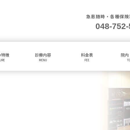
急患随時・各種保険
048-752-
の特徴
診療内容
料金表
院内
TURE
MENU
FEE
T