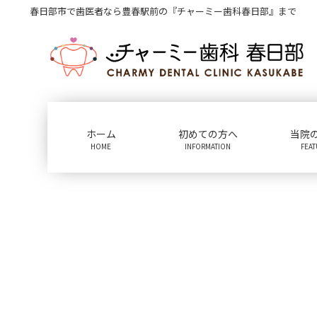
コ
ナ
春日部市で歯医者なら豊春駅前の『チャーミー歯科春日部』まで
ン
ビ
テ
ゲ
ン
ー
ツ
シ
に
ョ
移
ン
動
に
ホーム
初めての方へ
当院
移
HOME
INFORMATION
FEA
動