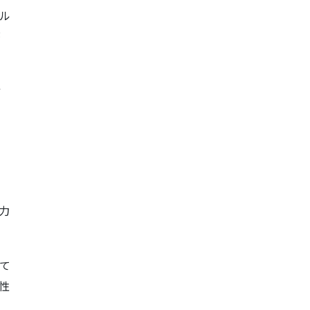
ル
療
防
で
し
力
て
性