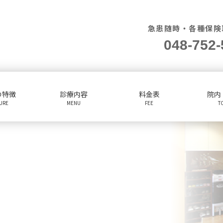
急患随時・各種保険
048-752-
の特徴
診療内容
料金表
院内
TURE
MENU
FEE
T