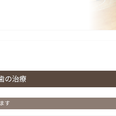
歯の治療
ます