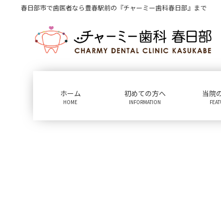
コ
ナ
春日部市で歯医者なら豊春駅前の『チャーミー歯科春日部』まで
ン
ビ
テ
ゲ
ン
ー
ツ
シ
に
ョ
移
ン
動
に
ホーム
初めての方へ
当院
移
HOME
INFORMATION
FEA
動