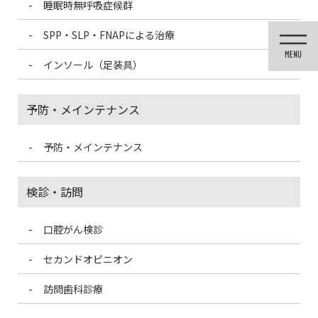
睡眠時無呼吸症候群
コ
ナ
ン
ビ
SPP・SLP・FNAPによる治療
テ
ゲ
ン
ー
インソール（足装具）
ツ
シ
POICウォーター生成器
に
ョ
移
ン
予防・メインテナンス
動
に
移
HOME
POICウォーター生成器
動
予防・メインテナンス
POICウォーター生成器
検診・訪問
POICウォーター生成器を導入しています。POICウォーターは、純
口腔がん検診
粋な「塩」と「純水」を電気分解して作られているので安心で
す。
セカンドオピニオン
訪問歯科診療
POICウォーターとは