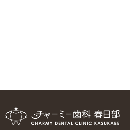
ニューヨーク大学 歯学部に視察に来ました
2025/1/25
中国からのツアーの一団50人がパルフェクリニックを見学
しました
2024/11/17
スマーティ矯正をしている中国人歯科医師に対して神奈川歯
科大学の見学ツアーを企画しました
2024/10/29
マウスピース矯正システム「スマーティー（Smartee）」が
日本初上陸
2024/9/11
ホーチミンで1番のインプラント施設を訪問
2024/8/15