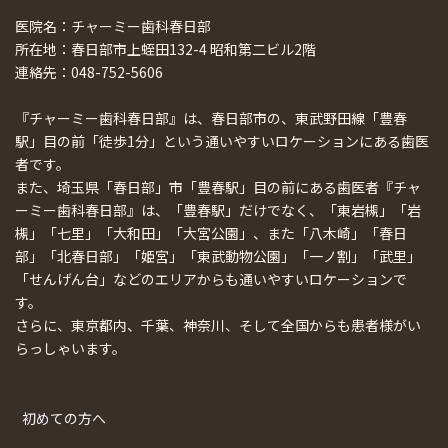
医院名：チャーミー歯科春日部
所在地：春日部市上蛭田132-4 昭和第二ビル2階
連絡先：048-752-5606
『チャーミー歯科春日部』は、春日部市の、東武野田線「豊春
駅」目の前「徒歩1分」という通いやすいロケーションにある歯医
者です。
また、埼玉県「春日部」市「豊春駅」目の前にある歯医者『チャ
ーミー歯科春日部』は、「豊春駅」だけでなく、「東岩槻」「岩
槻」「七里」「大和田」「大宮公園」、また「八木崎」「春日
部」「北春日部」「姫宮」「東武動物公園」「一ノ割」「武里」
「せんげん台」などのエリアからも通いやすいロケーションで
す。
さらに、東京都内、千葉、神奈川、そして全国からも患者様がい
らっしゃいます。
初めての方へ