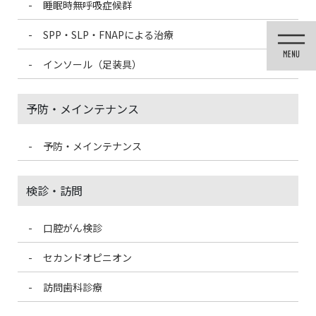
睡眠時無呼吸症候群
コ
ナ
ン
ビ
SPP・SLP・FNAPによる治療
テ
ゲ
ン
ー
インソール（足装具）
ツ
シ
スマーティー矯正
に
ョ
移
ン
予防・メインテナンス
動
に
移
HOME
スマーティー矯正
動
予防・メインテナンス
検診・訪問
口腔がん検診
セカンドオピニオン
アジア最大級の症例数を誇るデジタル矯正システム
訪問歯科診療
SMARTEE（スマー