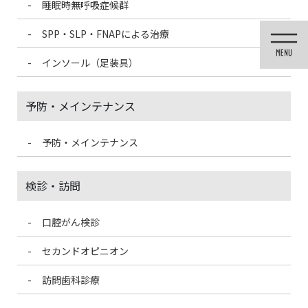
睡眠時無呼吸症候群
コ
ナ
ン
ビ
SPP・SLP・FNAPによる治療
テ
ゲ
ン
ー
インソール（足装具）
ツ
シ
重要なお知らせ
に
ョ
移
ン
予防・メインテナンス
動
に
移
HOME
重要なお知らせ
動
予防・メインテナンス
2025/8/5
重要なお知らせ
検診・訪問
特殊な治療をご希望の方へ
口腔がん検診
特殊な治療をご希望の方は、機材や材料をご用意させていただく
必要がありますので、まずはお電話にてお問い合わせください。
セカンドオピニオン
2020/4/30
訪問歯科診療
重要なお知らせ