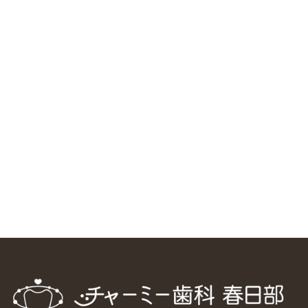
RSS（メディプラングループニュース）
ニューヨーク大学 歯学部に視察に来ました
2025/1/25
中国からのツアーの一団50人がパルフェクリニックを見学
しました
2024/11/17
スマーティ矯正をしている中国人歯科医師に対して神奈川歯
科大学の見学ツアーを企画しました
2024/10/29
マウスピース矯正システム「スマーティー（Smartee）」が
日本初上陸
2024/9/11
ホーチミンで1番のインプラント施設を訪問
2024/8/15