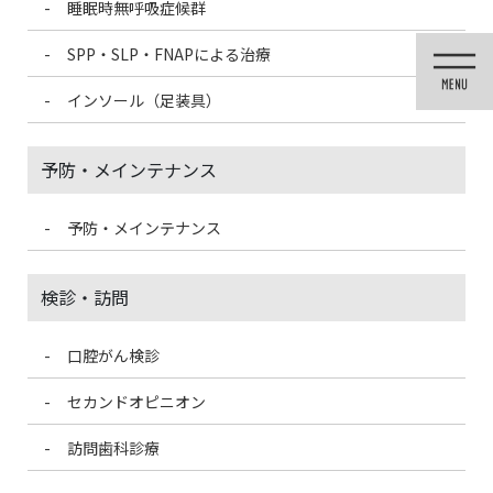
睡眠時無呼吸症候群
コ
ナ
ン
ビ
SPP・SLP・FNAPによる治療
テ
ゲ
ン
ー
インソール（足装具）
ツ
シ
に
ョ
移
ン
予防・メインテナンス
動
に
移
動
予防・メインテナンス
医院ブログ
検診・訪問
口腔がん検診
HOME
医院ブログ
味覚障害とは？
セカンドオピニオン
2022/5/24
訪問歯科診療
医院ブログ