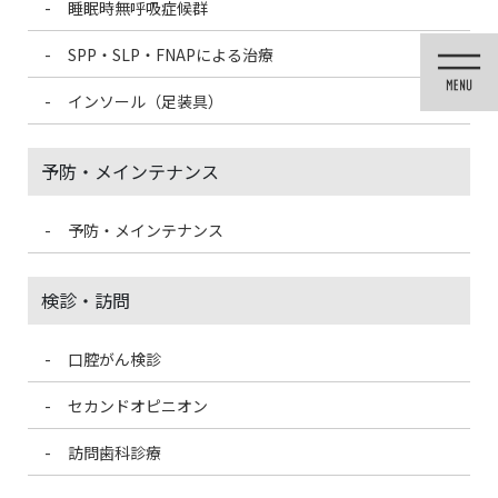
睡眠時無呼吸症候群
コ
ナ
ン
ビ
SPP・SLP・FNAPによる治療
テ
ゲ
ン
ー
インソール（足装具）
ツ
シ
に
ョ
移
ン
予防・メインテナンス
動
に
移
動
予防・メインテナンス
歯科医療情報ブログ
検診・訪問
口腔がん検診
HOME
歯科医療情報ブログ
マウスピースを使いましょう
セカンドオピニオン
2019/10/19
訪問歯科診療
歯科医療情報ブログ