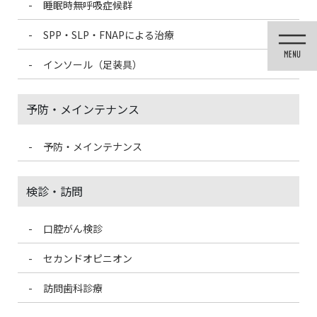
睡眠時無呼吸症候群
コ
ナ
ン
ビ
SPP・SLP・FNAPによる治療
テ
ゲ
ン
ー
インソール（足装具）
ツ
シ
に
ョ
移
ン
予防・メインテナンス
動
に
移
動
予防・メインテナンス
歯科医療情報ブログ
検診・訪問
口腔がん検診
HOME
歯科医療情報ブログ
なかなか梅雨明けしませんね
セカンドオピニオン
2020/7/23
訪問歯科診療
歯科医療情報ブログ