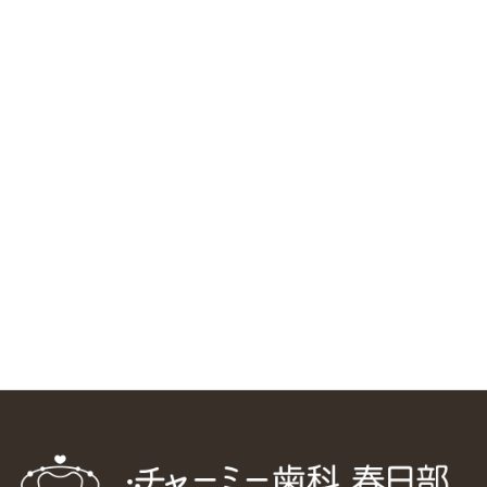
RSS（メディプラングループニュース）
ニューヨーク大学 歯学部に視察に来ました
2025/1/25
中国からのツアーの一団50人がパルフェクリニックを見学
しました
2024/11/17
スマーティ矯正をしている中国人歯科医師に対して神奈川歯
科大学の見学ツアーを企画しました
2024/10/29
マウスピース矯正システム「スマーティー（Smartee）」が
日本初上陸
2024/9/11
ホーチミンで1番のインプラント施設を訪問
2024/8/15