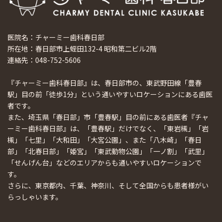
医院名：チャーミー歯科春日部
所在地：春日部市上蛭田132-4 昭和第二ビル2階
連絡先：048-752-5606
『チャーミー歯科春日部』は、春日部市の、東武野田線「豊春
駅」目の前「徒歩1分」という通いやすいロケーションにある歯医
者です。
また、埼玉県「春日部」市「豊春駅」目の前にある歯医者『チャ
ーミー歯科春日部』は、「豊春駅」だけでなく、「東岩槻」「岩
槻」「七里」「大和田」「大宮公園」、また「八木崎」「春日
部」「北春日部」「姫宮」「東武動物公園」「一ノ割」「武里」
「せんげん台」などのエリアからも通いやすいロケーションで
す。
さらに、東京都内、千葉、神奈川、そして全国からも患者様がい
らっしゃいます。