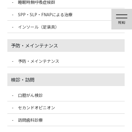
睡眠時無呼吸症候群
コ
ナ
ン
ビ
SPP・SLP・FNAPによる治療
テ
ゲ
ン
ー
インソール（足装具）
ツ
シ
に
ョ
移
ン
予防・メインテナンス
動
に
移
動
予防・メインテナンス
未分類
検診・訪問
口腔がん検診
HOME
未分類
食育の日
セカンドオピニオン
2024/4/19
訪問歯科診療
未分類