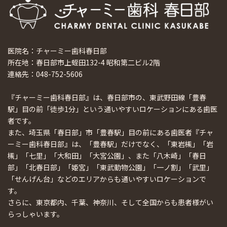
医院名：チャーミー歯科春日部
所在地：春日部市上蛭田132-4 昭和第二ビル2階
連絡先：048-752-5606
『チャーミー歯科春日部』は、春日部市の、東武野田線「豊春
駅」目の前「徒歩1分」という通いやすいロケーションにある歯医
者です。
また、埼玉県「春日部」市「豊春駅」目の前にある歯医者『チャ
ーミー歯科春日部』は、「豊春駅」だけでなく、「東岩槻」「岩
槻」「七里」「大和田」「大宮公園」、また「八木崎」「春日
部」「北春日部」「姫宮」「東武動物公園」「一ノ割」「武里」
「せんげん台」などのエリアからも通いやすいロケーションで
す。
さらに、東京都内、千葉、神奈川、そして全国からも患者様がい
らっしゃいます。