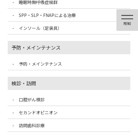
睡眠時無呼吸症候群
コ
ナ
ン
ビ
SPP・SLP・FNAPによる治療
テ
ゲ
ン
ー
インソール（足装具）
ツ
シ
に
ョ
移
ン
予防・メインテナンス
動
に
移
動
予防・メインテナンス
症例集
検診・訪問
口腔がん検診
HOME
症例集
セラミック
前歯の形の改善例
セカンドオピニオン
2021/9/22
訪問歯科診療
セラミック