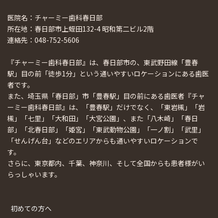
医院名：チャーミー歯科春日部
所在地：春日部市上蛭田132-4 昭和第二ビル2階
連絡先：048-752-5606
『チャーミー歯科春日部』は、春日部市の、東武野田線「豊春
駅」目の前「徒歩1分」という通いやすいロケーションにある歯医
者です。
また、埼玉県「春日部」市「豊春駅」目の前にある歯医者『チャ
ーミー歯科春日部』は、「豊春駅」だけでなく、「東岩槻」「岩
槻」「七里」「大和田」「大宮公園」、また「八木崎」「春日
部」「北春日部」「姫宮」「東武動物公園」「一ノ割」「武里」
「せんげん台」などのエリアからも通いやすいロケーションで
す。
さらに、東京都内、千葉、神奈川、そして全国からも患者様がい
らっしゃいます。
初めての方へ