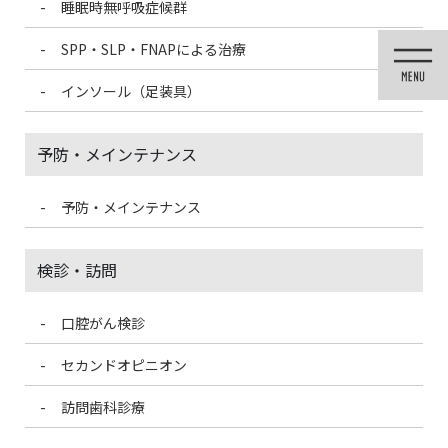
睡眠時無呼吸症候群
コ
ナ
ン
ビ
SPP・SLP・FNAPによる治療
テ
ゲ
ン
ー
インソール（足装具）
ツ
シ
に
ョ
移
ン
予防・メインテナンス
動
に
移
動
予防・メインテナンス
投稿
検診・訪問
口腔がん検診
HOME
ガミースマイルのボトックス治療例
IMG_9570b
セカンドオピニオン
2021/10/14
訪問歯科診療
IMG_9570b