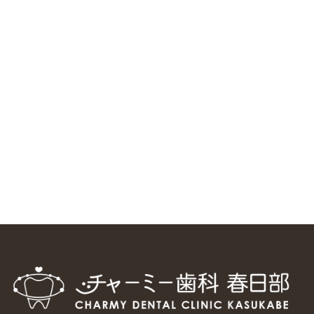
ニューヨーク大学 歯学部に視察に来ました
2025/1/25
中国からのツアーの一団50人がパルフェクリニックを見学
しました
2024/11/17
スマーティ矯正をしている中国人歯科医師に対して神奈川歯
科大学の見学ツアーを企画しました
2024/10/29
マウスピース矯正システム「スマーティー（Smartee）」が
日本初上陸
2024/9/11
ホーチミンで1番のインプラント施設を訪問
2024/8/15