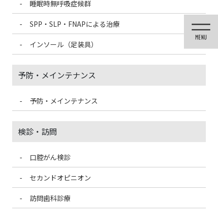
睡眠時無呼吸症候群
コ
ナ
ン
ビ
SPP・SLP・FNAPによる治療
テ
ゲ
ン
ー
インソール（足装具）
ツ
シ
に
ョ
移
ン
予防・メインテナンス
動
に
移
動
予防・メインテナンス
医院ブログ
検診・訪問
口腔がん検診
HOME
医院ブログ
sppを装着した患者様の声
セカンドオピニオン
2023/4/30
訪問歯科診療
医院ブログ