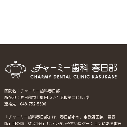
マウスピース矯正システム「スマーティー（Smartee）」が
日本初上陸
2024/9/11
ホーチミンで1番のインプラント施設を訪問
2024/8/15
医院名：チャーミー歯科春日部
所在地：春日部市上蛭田132-4 昭和第二ビル2階
連絡先：048-752-5606
『チャーミー歯科春日部』は、春日部市の、東武野田線「豊春
駅」目の前「徒歩1分」という通いやすいロケーションにある歯医