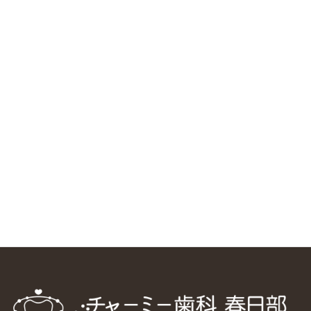
RSS（メディプラングループニュース）
ニューヨーク大学 歯学部に視察に来ました
2025/1/25
中国からのツアーの一団50人がパルフェクリニックを見学
しました
2024/11/17
スマーティ矯正をしている中国人歯科医師に対して神奈川歯
科大学の見学ツアーを企画しました
2024/10/29
マウスピース矯正システム「スマーティー（Smartee）」が
日本初上陸
2024/9/11
ホーチミンで1番のインプラント施設を訪問
2024/8/15