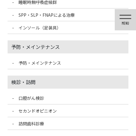
睡眠時無呼吸症候群
コ
ナ
ン
ビ
SPP・SLP・FNAPによる治療
テ
ゲ
ン
ー
インソール（足装具）
ツ
シ
に
ョ
移
ン
予防・メインテナンス
動
に
移
動
予防・メインテナンス
投稿
検診・訪問
口腔がん検診
HOME
骨粗鬆症の話(続き)
863C3053-EE3D-4DC9-AB60-734053338308
セカンドオピニオン
2021/10/27
訪問歯科診療
863C3053-EE3D-4DC9-AB60-