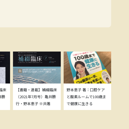
臨床
【書籍・連載】補綴臨床
野本恵子 著：口腔ケア
ボトッ
井勝
（2021年7月号）亀井勝
と酸素ルームで100歳ま
載につ
行・野本恵子 ※共著
で健康に生きる
野本恵