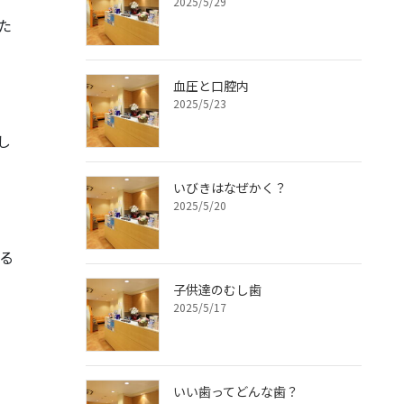
2025/5/29
た
血圧と口腔内
2025/5/23
し
いびきはなぜかく？
2025/5/20
る
子供達のむし歯
2025/5/17
いい歯ってどんな歯？