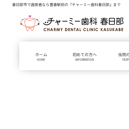
コ
ナ
春日部市で歯医者なら豊春駅前の『チャーミー歯科春日部』まで
ン
ビ
テ
ゲ
ン
ー
ツ
シ
に
ョ
移
ン
動
に
ホーム
初めての方へ
当院
移
HOME
INFORMATION
FEA
動