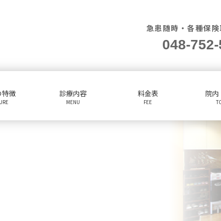
急患随時・各種保険
048-752-
の特徴
診療内容
料金表
院内
TURE
MENU
FEE
T