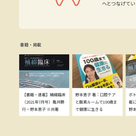
へとつなげてい
書籍・掲載
補綴臨床
【書籍・連載】補綴臨床
野本恵子 著：口腔ケア
ボ
）亀井勝
（2021年7月号）亀井勝
と酸素ルームで100歳ま
載
共著
行・野本恵子 ※共著
で健康に生きる
野