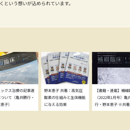
くという想いが込められています。
トックス治療の記事連
野本恵子 共著：高気圧
【書籍・連載】補綴
について（亀井勝行・
酸素の仕組みと生体機能
（2022年1月号）亀
本恵子）
に与える効果
行・野本恵子 ※共著