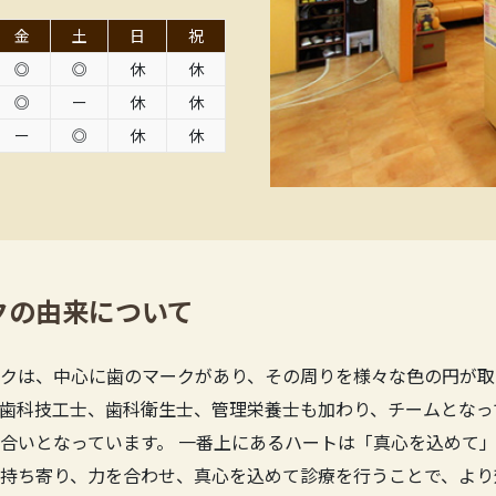
金
土
日
祝
◎
◎
休
休
◎
ー
休
休
ー
◎
休
休
クの由来について
クは、中心に歯のマークがあり、その周りを様々な色の円が取
歯科技工士、歯科衛生士、管理栄養士も加わり、チームとなっ
合いとなっています。 一番上にあるハートは「真心を込めて」
持ち寄り、力を合わせ、真心を込めて診療を行うことで、より