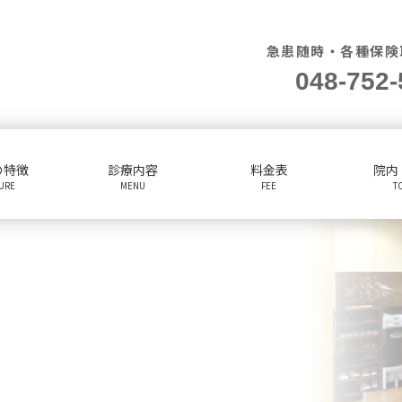
急患随時・各種保険
048-752-
の特徴
診療内容
料金表
院内
TURE
MENU
FEE
T