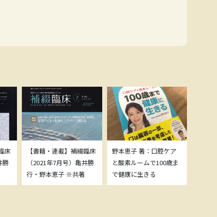
臨床
【書籍・連載】補綴臨床
野本恵子 著：口腔ケア
ボトッ
井勝
（2021年7月号）亀井勝
と酸素ルームで100歳ま
載につ
行・野本恵子 ※共著
で健康に生きる
野本恵