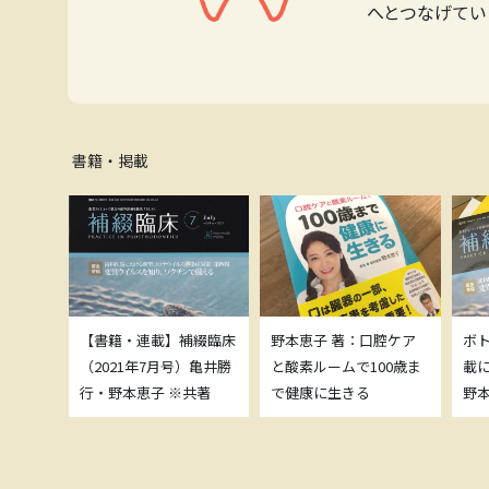
へとつなげてい
書籍・掲載
補綴臨床
【書籍・連載】補綴臨床
野本恵子 著：口腔ケア
ボ
）亀井勝
（2021年7月号）亀井勝
と酸素ルームで100歳ま
載
共著
行・野本恵子 ※共著
で健康に生きる
野