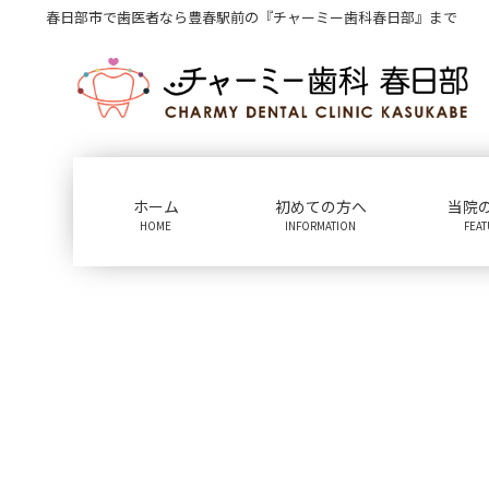
コ
ナ
春日部市で歯医者なら豊春駅前の『チャーミー歯科春日部』まで
ン
ビ
テ
ゲ
ン
ー
ツ
シ
に
ョ
移
ン
動
に
ホーム
初めての方へ
当院
移
HOME
INFORMATION
FEA
動