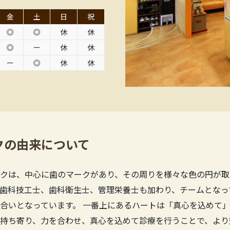
金
土
日
祝
◎
◎
休
休
◎
ー
休
休
ー
◎
休
休
クの由来について
クは、中心に歯のマークがあり、その周りを様々な色の円が取
歯科技工士、歯科衛生士、管理栄養士も加わり、チームとなっ
合いとなっています。 一番上にあるハートは「真心を込めて」
持ち寄り、力を合わせ、真心を込めて診療を行うことで、より