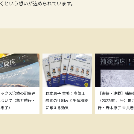
くという想いが込められています。
トックス治療の記事連
野本恵子 共著：高気圧
【書籍・連載】補綴
について（亀井勝行・
酸素の仕組みと生体機能
（2022年1月号）亀
本恵子）
に与える効果
行・野本恵子 ※共著