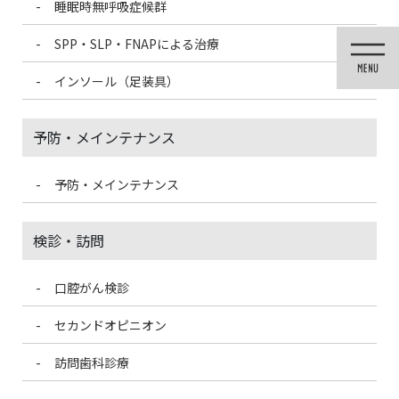
睡眠時無呼吸症候群
コ
ナ
ン
ビ
SPP・SLP・FNAPによる治療
テ
ゲ
ン
ー
インソール（足装具）
ツ
シ
に
ョ
移
ン
予防・メインテナンス
動
に
移
動
予防・メインテナンス
投稿
検診・訪問
口腔がん検診
HOME
糖尿病内科の先生によるセミナーに参加しました④
90e6a3945b7d0ad631080a67d1822460_t-300×225
セカンドオピニオン
訪問歯科診療
2021/3/14