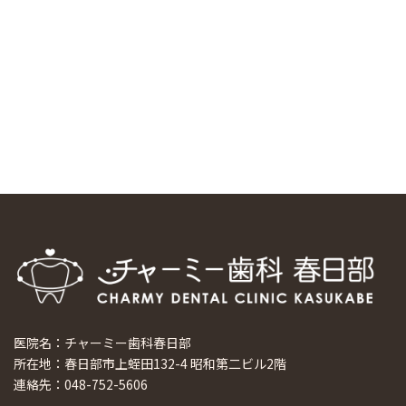
スマーティ矯正をしている中国人歯科医師に対して神奈川歯
科大学の見学ツアーを企画しました
2024/10/29
マウスピース矯正システム「スマーティー（Smartee）」が
日本初上陸
2024/9/11
ホーチミンで1番のインプラント施設を訪問
2024/8/15
医院名：チャーミー歯科春日部
所在地：春日部市上蛭田132-4 昭和第二ビル2階
連絡先：048-752-5606