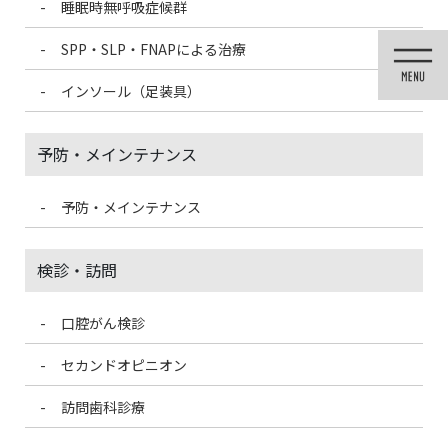
睡眠時無呼吸症候群
コ
ナ
ン
ビ
SPP・SLP・FNAPによる治療
テ
ゲ
ン
ー
インソール（足装具）
ツ
シ
に
ョ
移
ン
予防・メインテナンス
動
に
移
動
予防・メインテナンス
医院ブログ
検診・訪問
口腔がん検診
HOME
医院ブログ
病名のつかない体調不良
セカンドオピニオン
2021/12/11
訪問歯科診療
医院ブログ