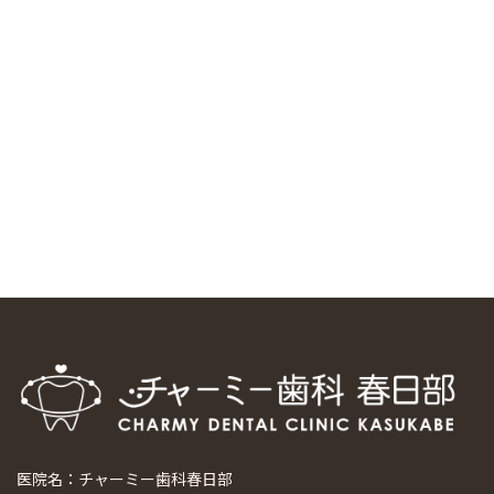
中国からのツアーの一団50人がパルフェクリニックを見学
しました
2024/11/17
スマーティ矯正をしている中国人歯科医師に対して神奈川歯
科大学の見学ツアーを企画しました
2024/10/29
マウスピース矯正システム「スマーティー（Smartee）」が
日本初上陸
2024/9/11
ホーチミンで1番のインプラント施設を訪問
2024/8/15
医院名：チャーミー歯科春日部