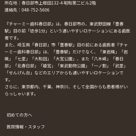
所在地：春日部市上蛭田132-4 昭和第二ビル2階
連絡先：048-752-5606
『チャーミー歯科春日部』は、春日部市の、東武野田線「豊春
駅」目の前「徒歩1分」という通いやすいロケーションにある歯医
者です。
また、埼玉県「春日部」市「豊春駅」目の前にある歯医者『チャ
ーミー歯科春日部』は、「豊春駅」だけでなく、「東岩槻」「岩
槻」「七里」「大和田」「大宮公園」、また「八木崎」「春日
部」「北春日部」「姫宮」「東武動物公園」「一ノ割」「武里」
「せんげん台」などのエリアからも通いやすいロケーションで
す。
さらに、東京都内、千葉、神奈川、そして全国からも患者様がい
らっしゃいます。
初めての方へ
医院情報・スタッフ