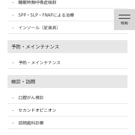
睡眠時無呼吸症候群
コ
ナ
ン
ビ
SPP・SLP・FNAPによる治療
テ
ゲ
ン
ー
インソール（足装具）
ツ
シ
に
ョ
移
ン
予防・メインテナンス
動
に
移
動
予防・メインテナンス
投稿
検診・訪問
口腔がん検診
HOME
歯並びを整えることによる印象の違い
night1-150×150
セカンドオピニオン
2021/3/13
訪問歯科診療
night1-150×150