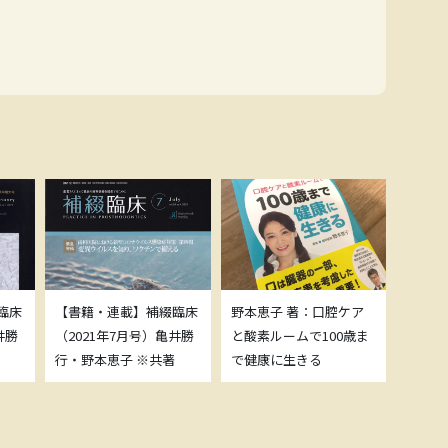
臨床
【書籍・連載】補綴臨床
野本恵子 著：口腔ケア
ボトッ
井勝
（2021年7月号）亀井勝
と酸素ルームで100歳ま
載につ
行・野本恵子 ※共著
で健康に生きる
野本恵