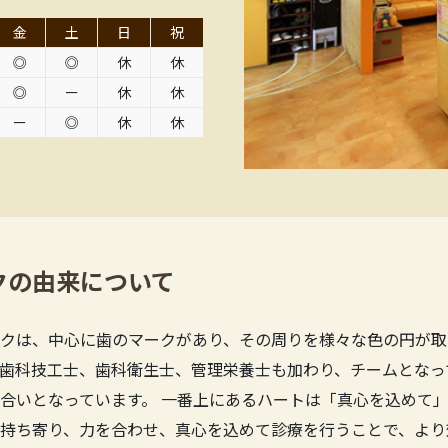
金
土
日
祝
◎
◎
休
休
◎
ー
休
休
ー
◎
休
休
クの由来について
クは、中心に歯のマークがあり、その周りを様々な色の円が取
歯科技工士、歯科衛生士、管理栄養士も加わり、チームとなっ
合いとなっています。 一番上にあるハートは「真心を込めて」
持ち寄り、力を合わせ、真心を込めて診療を行うことで、より