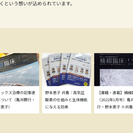
くという想いが込められています。
トックス治療の記事連
野本恵子 共著：高気圧
【書籍・連載】補綴
について（亀井勝行・
酸素の仕組みと生体機能
（2022年1月号）亀
本恵子）
に与える効果
行・野本恵子 ※共著