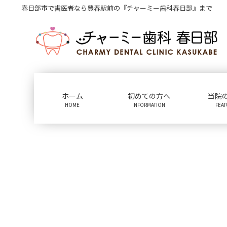
コ
ナ
春日部市で歯医者なら豊春駅前の『チャーミー歯科春日部』まで
ン
ビ
テ
ゲ
ン
ー
ツ
シ
に
ョ
移
ン
動
に
ホーム
初めての方へ
当院
移
HOME
INFORMATION
FEA
動