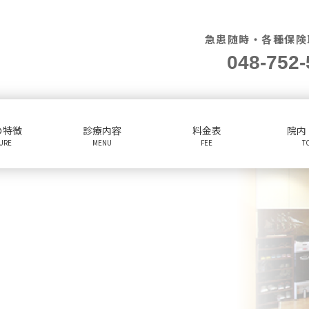
急患随時・各種保険
048-752-
の特徴
診療内容
料金表
院内
TURE
MENU
FEE
T