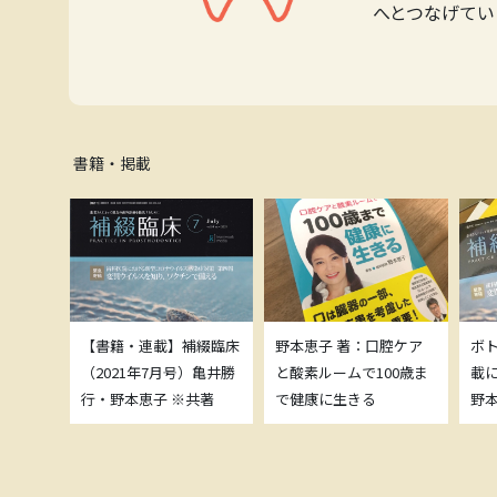
へとつなげてい
書籍・掲載
補綴臨床
【書籍・連載】補綴臨床
野本恵子 著：口腔ケア
ボ
）亀井勝
（2021年7月号）亀井勝
と酸素ルームで100歳ま
載
共著
行・野本恵子 ※共著
で健康に生きる
野