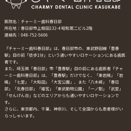
医院名：チャーミー歯科春日部
所在地：春日部市上蛭田132-4 昭和第二ビル2階
連絡先：048-752-5606
『チャーミー歯科春日部』は、春日部市の、東武野田線「豊春
駅」目の前「徒歩1分」という通いやすいロケーションにある歯医
者です。
また、埼玉県「春日部」市「豊春駅」目の前にある歯医者『チャ
ーミー歯科春日部』は、「豊春駅」だけでなく、「東岩槻」「岩
槻」「七里」「大和田」「大宮公園」、また「八木崎」「春日
部」「北春日部」「姫宮」「東武動物公園」「一ノ割」「武里」
「せんげん台」などのエリアからも通いやすいロケーションで
す。
さらに、東京都内、千葉、神奈川、そして全国からも患者様がい
らっしゃいます。