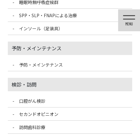
睡眠時無呼吸症候群
コ
ナ
ン
ビ
SPP・SLP・FNAPによる治療
テ
ゲ
ン
ー
インソール（足装具）
ツ
シ
に
ョ
移
ン
予防・メインテナンス
動
に
移
動
予防・メインテナンス
医院ブログ
検診・訪問
口腔がん検診
HOME
医院ブログ
歯を強く磨きすぎていませんか？
セカンドオピニオン
2021/6/6
訪問歯科診療
医院ブログ