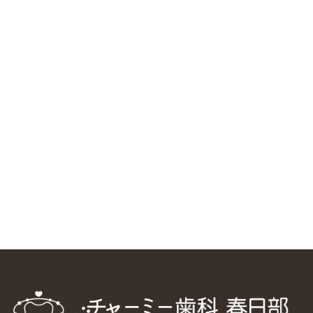
RSS（メディプラングループニュース）
ニューヨーク大学 歯学部に視察に来ました
2025/1/25
中国からのツアーの一団50人がパルフェクリニックを見学
しました
2024/11/17
スマーティ矯正をしている中国人歯科医師に対して神奈川歯
科大学の見学ツアーを企画しました
2024/10/29
マウスピース矯正システム「スマーティー（Smartee）」が
日本初上陸
2024/9/11
ホーチミンで1番のインプラント施設を訪問
2024/8/15