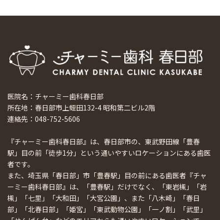
医院名：チャーミー歯科春日部
所在地：春日部市上蛭田132-4 昭和第二ビル2階
連絡先：048-752-5606
『チャーミー歯科春日部』は、春日部市の、東武野田線「豊春
駅」目の前「徒歩1分」という通いやすいロケーションにある歯医
者です。
また、埼玉県「春日部」市「豊春駅」目の前にある歯医者『チャ
ーミー歯科春日部』は、「豊春駅」だけでなく、「東岩槻」「岩
槻」「七里」「大和田」「大宮公園」、また「八木崎」「春日
部」「北春日部」「姫宮」「東武動物公園」「一ノ割」「武里」