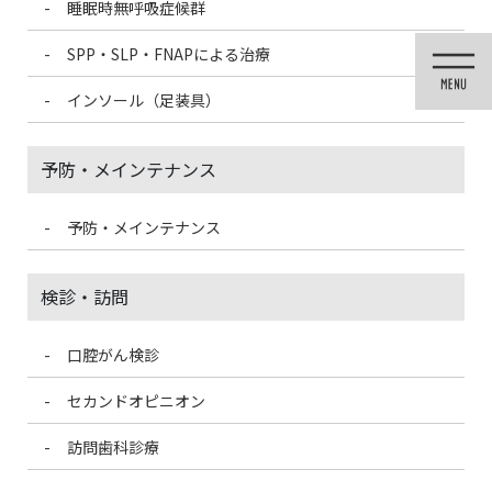
睡眠時無呼吸症候群
コ
ナ
ン
ビ
SPP・SLP・FNAPによる治療
テ
ゲ
ン
ー
インソール（足装具）
ツ
シ
に
ョ
移
ン
予防・メインテナンス
動
に
移
動
予防・メインテナンス
投稿
検診・訪問
口腔がん検診
HOME
歯のクリーニング
099ABD67-879F-4A57-8A00-03F7A5ED7E22-225×300
セカンドオピニオン
訪問歯科診療
2021/4/19