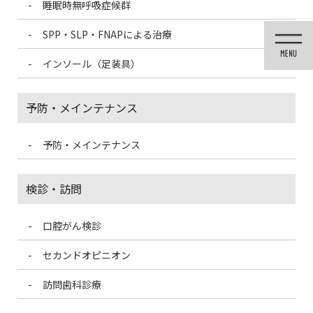
睡眠時無呼吸症候群
コ
ナ
ン
ビ
SPP・SLP・FNAPによる治療
テ
ゲ
ン
ー
インソール（足装具）
ツ
シ
に
ョ
移
ン
予防・メインテナンス
動
に
移
動
予防・メインテナンス
投稿
検診・訪問
口腔がん検診
HOME
昨日7/21は土用の丑の日でしたね
5ECB2C7C-EA06-4B1C-9AF3-0A35F0E7C3BE-300×225
セカンドオピニオン
訪問歯科診療
2021/3/13