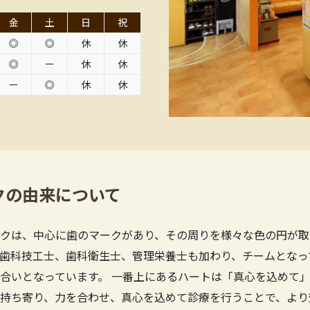
金
土
日
祝
◎
◎
休
休
◎
ー
休
休
ー
◎
休
休
クの由来について
クは、中心に歯のマークがあり、その周りを様々な色の円が取
歯科技工士、歯科衛生士、管理栄養士も加わり、チームとなっ
合いとなっています。 一番上にあるハートは「真心を込めて」
持ち寄り、力を合わせ、真心を込めて診療を行うことで、より