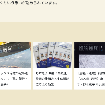
くという想いが込められています。
トックス治療の記事連
野本恵子 共著：高気圧
【書籍・連載】補綴
について（亀井勝行・
酸素の仕組みと生体機能
（2022年1月号）亀
本恵子）
に与える効果
行・野本恵子 ※共著