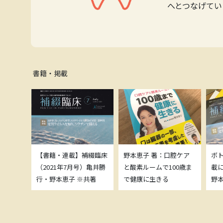
へとつなげてい
書籍・掲載
補綴臨床
【書籍・連載】補綴臨床
野本恵子 著：口腔ケア
ボ
）亀井勝
（2021年7月号）亀井勝
と酸素ルームで100歳ま
載
共著
行・野本恵子 ※共著
で健康に生きる
野