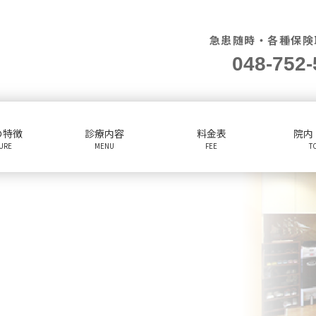
急患随時・各種保険
048-752-
の特徴
診療内容
料金表
院内
TURE
MENU
FEE
T