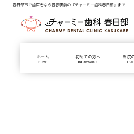
コ
ナ
春日部市で歯医者なら豊春駅前の『チャーミー歯科春日部』まで
ン
ビ
テ
ゲ
ン
ー
ツ
シ
に
ョ
移
ン
動
に
ホーム
初めての方へ
当院
移
HOME
INFORMATION
FEA
動