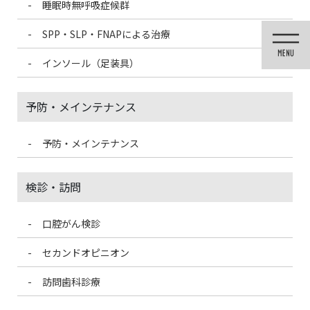
睡眠時無呼吸症候群
コ
ナ
ン
ビ
SPP・SLP・FNAPによる治療
テ
ゲ
ン
ー
インソール（足装具）
ツ
シ
に
ョ
移
ン
予防・メインテナンス
動
に
移
動
予防・メインテナンス
歯科医療情報ブログ
検診・訪問
口腔がん検診
HOME
歯科医療情報ブログ
新型コロナウイルス対策について
セカンドオピニオン
2020/7/21
訪問歯科診療
歯科医療情報ブログ