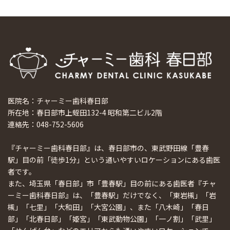
医院名：チャーミー歯科春日部
所在地：春日部市上蛭田132-4 昭和第二ビル2階
連絡先：048-752-5606
『チャーミー歯科春日部』は、春日部市の、東武野田線「豊春
駅」目の前「徒歩1分」という通いやすいロケーションにある歯医
者です。
また、埼玉県「春日部」市「豊春駅」目の前にある歯医者『チャ
ーミー歯科春日部』は、「豊春駅」だけでなく、「東岩槻」「岩
槻」「七里」「大和田」「大宮公園」、また「八木崎」「春日
部」「北春日部」「姫宮」「東武動物公園」「一ノ割」「武里」