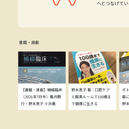
へとつなげてい
書籍・掲載
補綴臨床
【書籍・連載】補綴臨床
野本恵子 著：口腔ケア
ボ
）亀井勝
（2021年7月号）亀井勝
と酸素ルームで100歳ま
載
共著
行・野本恵子 ※共著
で健康に生きる
野