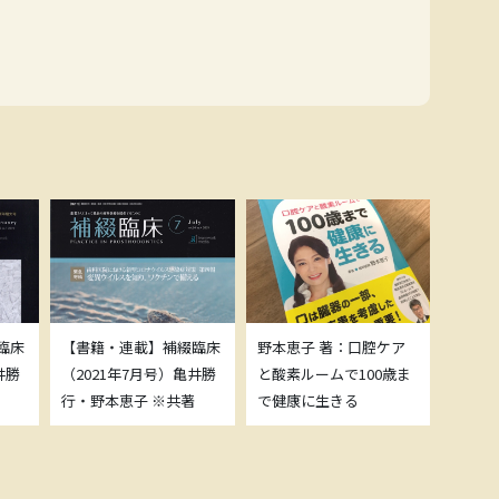
臨床
【書籍・連載】補綴臨床
野本恵子 著：口腔ケア
ボトッ
井勝
（2021年7月号）亀井勝
と酸素ルームで100歳ま
載につ
行・野本恵子 ※共著
で健康に生きる
野本恵