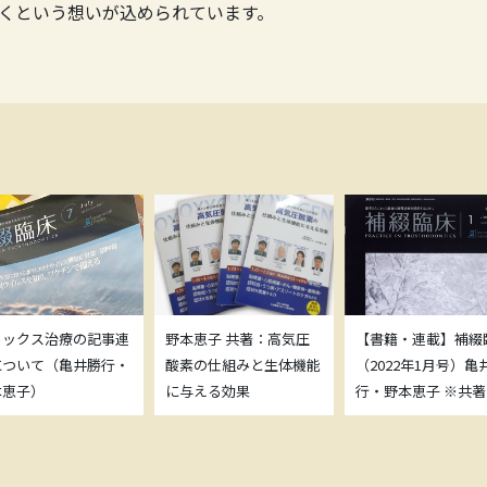
くという想いが込められています。
トックス治療の記事連
野本恵子 共著：高気圧
【書籍・連載】補綴
について（亀井勝行・
酸素の仕組みと生体機能
（2022年1月号）亀
本恵子）
に与える効果
行・野本恵子 ※共著