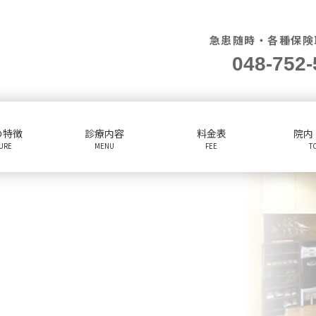
急患随時・各種保険
048-752-
の特徴
診療内容
料金表
院内
TURE
MENU
FEE
T