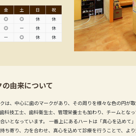
金
土
日
祝
◎
◎
休
休
◎
ー
休
休
ー
◎
休
休
クの由来について
クは、中心に歯のマークがあり、その周りを様々な色の円が取
歯科技工士、歯科衛生士、管理栄養士も加わり、チームとなっ
合いとなっています。 一番上にあるハートは「真心を込めて」
持ち寄り、力を合わせ、真心を込めて診療を行うことで、より