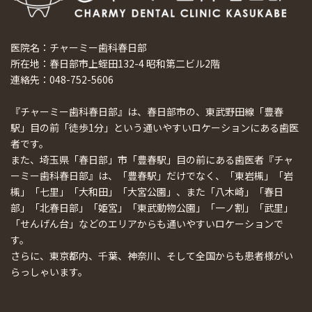
医院名：チャーミー歯科春日部
所在地：春日部市上蛭田132-4 昭和第二ビル2階
連絡先：048-752-5606
『チャーミー歯科春日部』は、春日部市の、東武野田線「豊春
駅」目の前「徒歩1分」という通いやすいロケーションにある歯医
者です。
また、埼玉県「春日部」市「豊春駅」目の前にある歯医者『チャ
ーミー歯科春日部』は、「豊春駅」だけでなく、「東岩槻」「岩
槻」「七里」「大和田」「大宮公園」、また「八木崎」「春日
部」「北春日部」「姫宮」「東武動物公園」「一ノ割」「武里」
「せんげん台」などのエリアからも通いやすいロケーションで
す。
さらに、東京都内、千葉、神奈川、そして全国からも患者様がい
らっしゃいます。