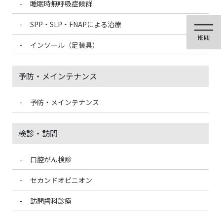
睡眠時無呼吸症候群
コ
ナ
ン
ビ
SPP・SLP・FNAPによる治療
テ
ゲ
ン
ー
インソール（足装具）
ツ
シ
に
ョ
移
ン
予防・メインテナンス
動
に
移
動
予防・メインテナンス
歯科医療情報ブログ
検診・訪問
口腔がん検診
HOME
歯科医療情報ブログ
常に新しい情報が出てきます
セカンドオピニオン
2020/2/10
訪問歯科診療
歯科医療情報ブログ