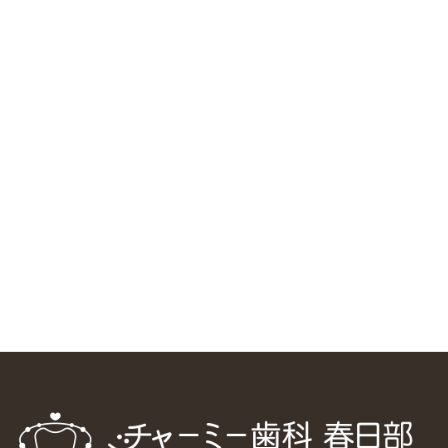
RSS（メディプラングループニュース）
ニューヨーク大学 歯学部に視察に来ました
2025/1/25
中国からのツアーの一団50人がパルフェクリニックを見学
しました
2024/11/17
スマーティ矯正をしている中国人歯科医師に対して神奈川歯
科大学の見学ツアーを企画しました
2024/10/29
マウスピース矯正システム「スマーティー（Smartee）」が
日本初上陸
2024/9/11
ホーチミンで1番のインプラント施設を訪問
2024/8/15