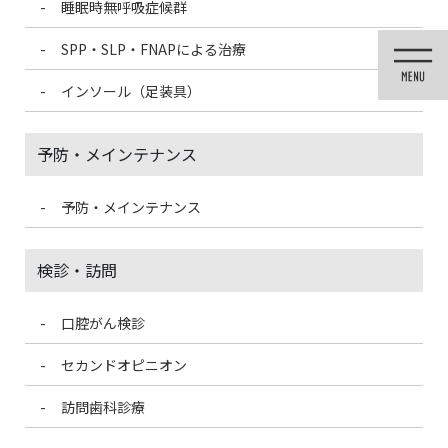
睡眠時無呼吸症候群
コ
ナ
ン
ビ
SPP・SLP・FNAPによる治療
テ
ゲ
ン
ー
インソール（足装具）
ツ
シ
に
ョ
移
ン
予防・メインテナンス
動
に
移
動
予防・メインテナンス
投稿
検診・訪問
口腔がん検診
HOME
子どもと作ろう♪簡単スイートポテト
D361302F-72F2-4D21-9A1C-082A99AEA79C-150×150
セカンドオピニオン
訪問歯科診療
2021/3/14