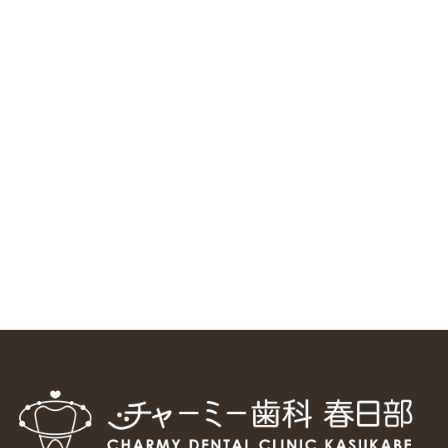
RSS（メディプラングループニュース）
ニューヨーク大学 歯学部に視察に来ました
2025/1/25
中国からのツアーの一団50人がパルフェクリニックを見学
しました
2024/11/17
スマーティ矯正をしている中国人歯科医師に対して神奈川歯
科大学の見学ツアーを企画しました
2024/10/29
マウスピース矯正システム「スマーティー（Smartee）」が
日本初上陸
2024/9/11
ホーチミンで1番のインプラント施設を訪問
2024/8/15