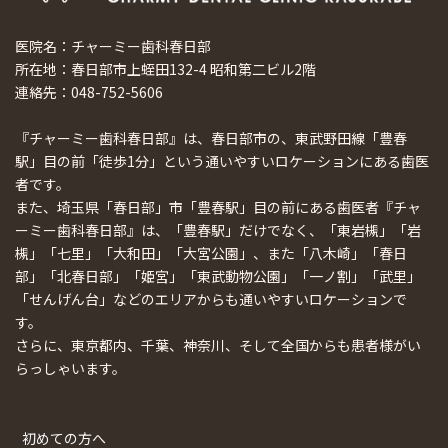
医院名：チャーミー歯科春日部
所在地：春日部市上蛭田132-4 昭和第二ビル2階
連絡先：048-752-5606
『チャーミー歯科春日部』は、春日部市の、東武野田線「豊春
駅」目の前「徒歩1分」という通いやすいロケーションにある歯医
者です。
また、埼玉県「春日部」市「豊春駅」目の前にある歯医者『チャ
ーミー歯科春日部』は、「豊春駅」だけでなく、「東岩槻」「岩
槻」「七里」「大和田」「大宮公園」、また「八木崎」「春日
部」「北春日部」「姫宮」「東武動物公園」「一ノ割」「武里」
「せんげん台」などのエリアからも通いやすいロケーションで
す。
さらに、東京都内、千葉、神奈川、そして全国からも患者様がい
らっしゃいます。
初めての方へ