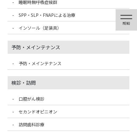
睡眠時無呼吸症候群
コ
ナ
ン
ビ
SPP・SLP・FNAPによる治療
テ
ゲ
ン
ー
インソール（足装具）
ツ
シ
に
ョ
移
ン
予防・メインテナンス
動
に
移
動
予防・メインテナンス
投稿
検診・訪問
口腔がん検診
HOME
太らないご飯？いちご狩り
76EB325D-10D6-46B1-8EB4-ED4080831E12-300×225
セカンドオピニオン
訪問歯科診療
2021/5/10