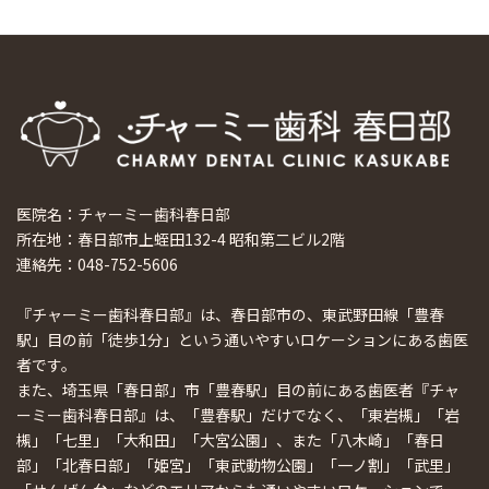
医院名：チャーミー歯科春日部
所在地：春日部市上蛭田132-4 昭和第二ビル2階
連絡先：048-752-5606
『チャーミー歯科春日部』は、春日部市の、東武野田線「豊春
駅」目の前「徒歩1分」という通いやすいロケーションにある歯医
者です。
また、埼玉県「春日部」市「豊春駅」目の前にある歯医者『チャ
ーミー歯科春日部』は、「豊春駅」だけでなく、「東岩槻」「岩
槻」「七里」「大和田」「大宮公園」、また「八木崎」「春日
部」「北春日部」「姫宮」「東武動物公園」「一ノ割」「武里」