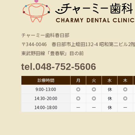
チャーミー歯科春日部
〒344-0046 春日部市上蛭田132-4 昭和第二ビル2
東武野田線「豊春駅」目の前
tel.048-752-5606
診療時間
月
火
水
木
9:00-13:00
◎
◎
休
◎
14:30-20:00
◎
◎
休
◎
14:00-18:00
ー
ー
休
ー