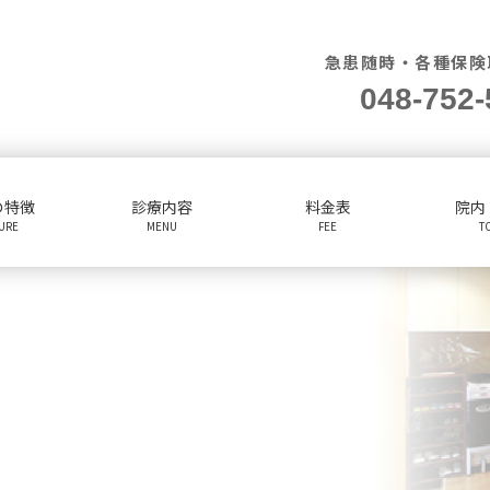
急患随時・各種保険
048-752-
の特徴
診療内容
料金表
院内
TURE
MENU
FEE
T