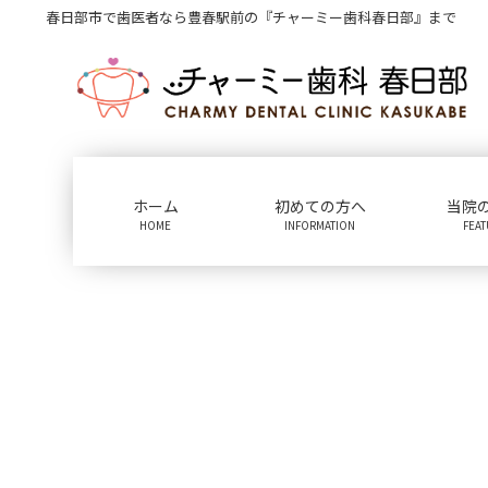
コ
ナ
春日部市で歯医者なら豊春駅前の『チャーミー歯科春日部』まで
ン
ビ
テ
ゲ
ン
ー
ツ
シ
に
ョ
移
ン
動
に
ホーム
初めての方へ
当院
移
HOME
INFORMATION
FEA
動