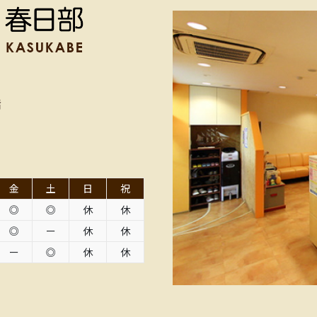
階
金
土
日
祝
◎
◎
休
休
◎
ー
休
休
ー
◎
休
休