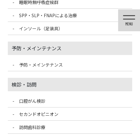
睡眠時無呼吸症候群
コ
ナ
ン
ビ
SPP・SLP・FNAPによる治療
テ
ゲ
ン
ー
インソール（足装具）
ツ
シ
に
ョ
移
ン
予防・メインテナンス
動
に
移
動
予防・メインテナンス
投稿
検診・訪問
口腔がん検診
HOME
口腔メンテナンスで生きる喜びを②
608ab370ee2f1e24191b311325f96bdf_t
セカンドオピニオン
訪問歯科診療
2021/3/14