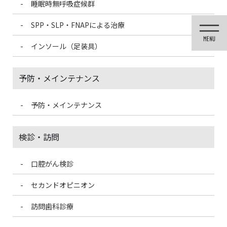
睡眠時無呼吸症候群
コ
ナ
ン
ビ
SPP・SLP・FNAPによる治療
テ
ゲ
ン
ー
インソール（足装具）
ツ
シ
に
ョ
移
ン
予防・メインテナンス
動
に
移
動
予防・メインテナンス
歯科医療情報ブログ
検診・訪問
口腔がん検診
HOME
歯科医療情報ブログ
口腔メンテナンスで生きる喜びを②
セカンドオピニオン
2019/11/15
訪問歯科診療
歯科医療情報ブログ