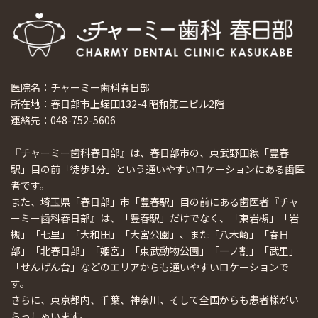
医院名：チャーミー歯科春日部
所在地：春日部市上蛭田132-4 昭和第二ビル2階
連絡先：048-752-5606
『チャーミー歯科春日部』は、春日部市の、東武野田線「豊春
駅」目の前「徒歩1分」という通いやすいロケーションにある歯医
者です。
また、埼玉県「春日部」市「豊春駅」目の前にある歯医者『チャ
ーミー歯科春日部』は、「豊春駅」だけでなく、「東岩槻」「岩
槻」「七里」「大和田」「大宮公園」、また「八木崎」「春日
部」「北春日部」「姫宮」「東武動物公園」「一ノ割」「武里」
「せんげん台」などのエリアからも通いやすいロケーションで
す。
さらに、東京都内、千葉、神奈川、そして全国からも患者様がい
らっしゃいます。