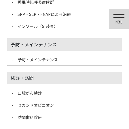
睡眠時無呼吸症候群
コ
ナ
ン
ビ
SPP・SLP・FNAPによる治療
テ
ゲ
ン
ー
インソール（足装具）
ツ
シ
に
ョ
移
ン
予防・メインテナンス
動
に
移
動
予防・メインテナンス
歯科医療情報ブログ
検診・訪問
口腔がん検診
HOME
歯科医療情報ブログ
八重歯が可愛いという感覚は日本だけ！？
セカンドオピニオン
2021/4/11
訪問歯科診療
歯科医療情報ブログ