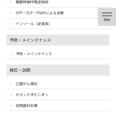
睡眠時無呼吸症候群
コ
ナ
ン
ビ
SPP・SLP・FNAPによる治療
テ
ゲ
ン
ー
インソール（足装具）
ツ
シ
に
ョ
移
ン
予防・メインテナンス
動
に
移
動
予防・メインテナンス
医院ブログ
検診・訪問
口腔がん検診
HOME
医院ブログ
低舌位を改善！spp
セカンドオピニオン
2022/2/22
訪問歯科診療
医院ブログ