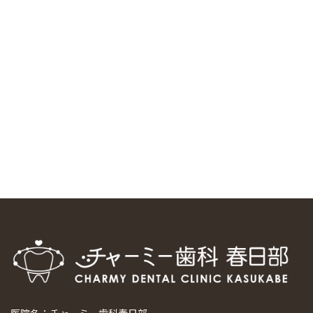
中国からのツアーの一団50人がパルフェクリニックを見学
しました
2024/11/17
スマーティ矯正をしている中国人歯科医師に対して神奈川歯
科大学の見学ツアーを企画しました
2024/10/29
マウスピース矯正システム「スマーティー（Smartee）」が
日本初上陸
2024/9/11
ホーチミンで1番のインプラント施設を訪問
2024/8/15
医院名：チャーミー歯科春日部