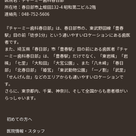
所在地：春日部市上蛭田132-4 昭和第二ビル2階
連絡先：048-752-5606
『チャーミー歯科春日部』は、春日部市の、東武野田線「豊春
駅」目の前「徒歩1分」という通いやすいロケーションにある歯医
者です。
また、埼玉県「春日部」市「豊春駅」目の前にある歯医者『チャ
ーミー歯科春日部』は、「豊春駅」だけでなく、「東岩槻」「岩
槻」「七里」「大和田」「大宮公園」、また「八木崎」「春日
部」「北春日部」「姫宮」「東武動物公園」「一ノ割」「武里」
「せんげん台」などのエリアからも通いやすいロケーションで
す。
さらに、東京都内、千葉、神奈川、そして全国からも患者様がい
らっしゃいます。
初めての方へ
医院情報・スタッフ