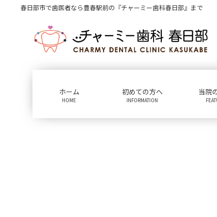
コ
ナ
春日部市で歯医者なら豊春駅前の『チャーミー歯科春日部』まで
ン
ビ
テ
ゲ
ン
ー
ツ
シ
に
ョ
移
ン
動
に
ホーム
初めての方へ
当院
移
HOME
INFORMATION
FEA
動