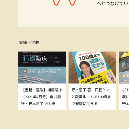
へとつなげてい
書籍・掲載
補綴臨床
【書籍・連載】補綴臨床
野本恵子 著：口腔ケア
ボ
）亀井勝
（2021年7月号）亀井勝
と酸素ルームで100歳ま
載
共著
行・野本恵子 ※共著
で健康に生きる
野