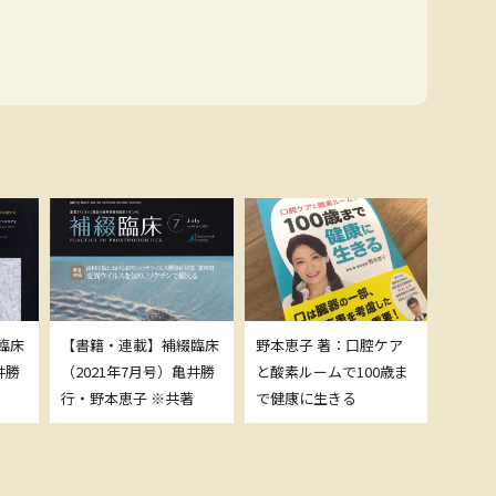
臨床
【書籍・連載】補綴臨床
野本恵子 著：口腔ケア
ボトッ
井勝
（2021年7月号）亀井勝
と酸素ルームで100歳ま
載につ
行・野本恵子 ※共著
で健康に生きる
野本恵