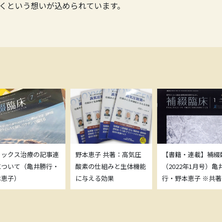
くという想いが込められています。
トックス治療の記事連
野本恵子 共著：高気圧
【書籍・連載】補綴
について（亀井勝行・
酸素の仕組みと生体機能
（2022年1月号）亀
本恵子）
に与える効果
行・野本恵子 ※共著