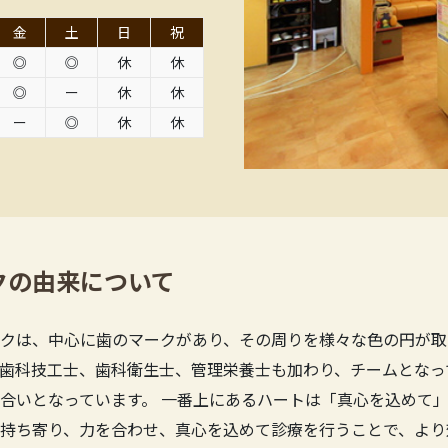
金
土
日
祝
◎
◎
休
休
◎
ー
休
休
ー
◎
休
休
クの由来について
クは、中心に歯のマークがあり、その周りを様々な色の円が取
歯科技工士、歯科衛生士、管理栄養士も加わり、チームとなっ
合いとなっています。 一番上にあるハートは「真心を込めて」
持ち寄り、力を合わせ、真心を込めて診療を行うことで、より