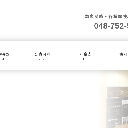
急患随時・各種保険
048-752-
の特徴
診療内容
料金表
院内
TURE
MENU
FEE
T