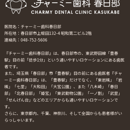
医院名：チャーミー歯科春日部
所在地：春日部市上蛭田132-4 昭和第二ビル2階
連絡先：048-752-5606
『チャーミー歯科春日部』は、春日部市の、東武野田線「豊春
駅」目の前「徒歩1分」という通いやすいロケーションにある歯医
者です。
また、埼玉県「春日部」市「豊春駅」目の前にある歯医者『チャ
ーミー歯科春日部』は、「豊春駅」だけでなく、「東岩槻」「岩
槻」「七里」「大和田」「大宮公園」、また「八木崎」「春日
部」「北春日部」「姫宮」「東武動物公園」「一ノ割」「武里」
「せんげん台」などのエリアからも通いやすいロケーションで
す。
さらに、東京都内、千葉、神奈川、そして全国からも患者様がい
らっしゃいます。