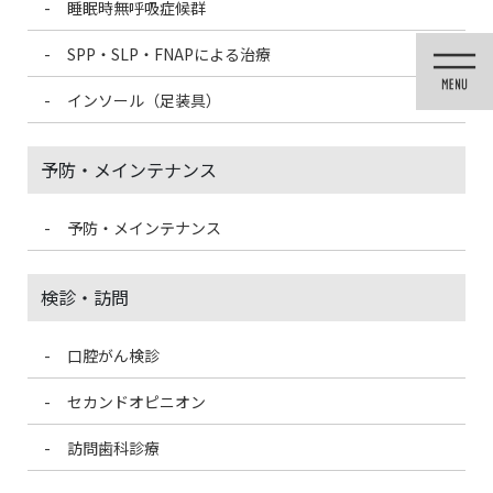
睡眠時無呼吸症候群
コ
ナ
ン
ビ
SPP・SLP・FNAPによる治療
テ
ゲ
ン
ー
インソール（足装具）
ツ
シ
に
ョ
移
ン
予防・メインテナンス
動
に
移
動
予防・メインテナンス
歯科医療情報ブログ
検診・訪問
口腔がん検診
HOME
歯科医療情報ブログ
予防接種は打ちましたか？
セカンドオピニオン
2020/12/1
訪問歯科診療
歯科医療情報ブログ