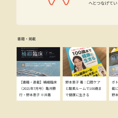
へとつなげてい
書籍・掲載
補綴臨床
【書籍・連載】補綴臨床
野本恵子 著：口腔ケア
ボ
）亀井勝
（2021年7月号）亀井勝
と酸素ルームで100歳ま
載
共著
行・野本恵子 ※共著
で健康に生きる
野