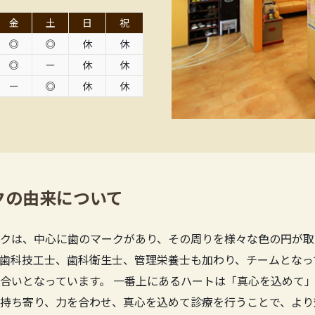
金
土
日
祝
◎
◎
休
休
◎
ー
休
休
ー
◎
休
休
クの由来について
クは、中心に歯のマークがあり、その周りを様々な色の円が取
歯科技工士、歯科衛生士、管理栄養士も加わり、チームとなっ
合いとなっています。 一番上にあるハートは「真心を込めて」
持ち寄り、力を合わせ、真心を込めて診療を行うことで、より