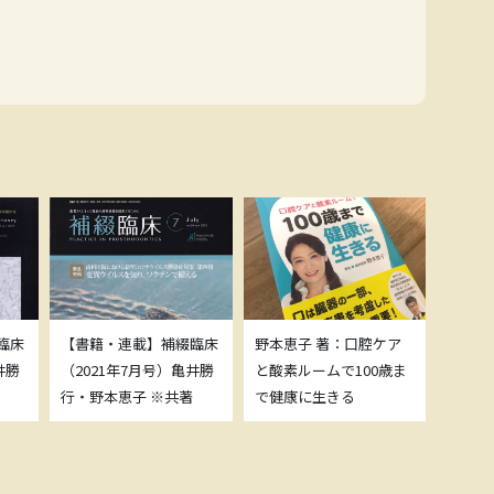
臨床
【書籍・連載】補綴臨床
野本恵子 著：口腔ケア
ボトッ
井勝
（2021年7月号）亀井勝
と酸素ルームで100歳ま
載につ
行・野本恵子 ※共著
で健康に生きる
野本恵