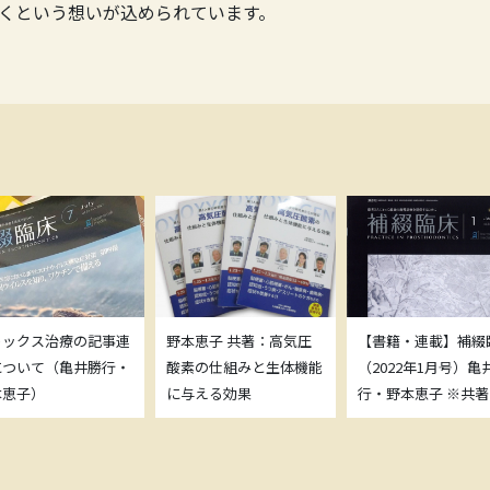
くという想いが込められています。
トックス治療の記事連
野本恵子 共著：高気圧
【書籍・連載】補綴
について（亀井勝行・
酸素の仕組みと生体機能
（2022年1月号）亀
本恵子）
に与える効果
行・野本恵子 ※共著