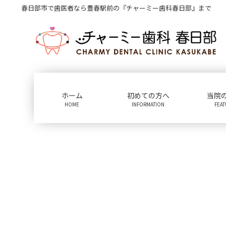
コ
ナ
春日部市で歯医者なら豊春駅前の『チャーミー歯科春日部』まで
ン
ビ
テ
ゲ
ン
ー
ツ
シ
に
ョ
移
ン
動
に
ホーム
初めての方へ
当院
移
HOME
INFORMATION
FEA
動