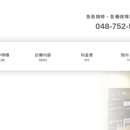
急患随時・各種保険
048-752-
の特徴
診療内容
料金表
院内
TURE
MENU
FEE
T