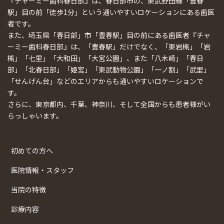
『チャーミー歯科春日部』は、春日部市の、東武野田線「豊春
駅」目の前「徒歩1分」という通いやすいロケーションにある歯医
者です。
また、埼玉県「春日部」市「豊春駅」目の前にある歯医者『チャ
ーミー歯科春日部』は、「豊春駅」だけでなく、「東岩槻」「岩
槻」「七里」「大和田」「大宮公園」、また「八木崎」「春日
部」「北春日部」「姫宮」「東武動物公園」「一ノ割」「武里」
「せんげん台」などのエリアからも通いやすいロケーションで
す。
さらに、東京都内、千葉、神奈川、そして全国からも患者様がい
らっしゃいます。
初めての方へ
医院情報・スタッフ
当院の特徴
診療内容