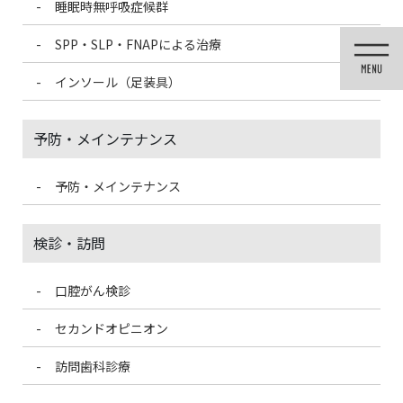
睡眠時無呼吸症候群
コ
ナ
ン
ビ
SPP・SLP・FNAPによる治療
テ
ゲ
ン
ー
インソール（足装具）
ツ
シ
に
ョ
移
ン
予防・メインテナンス
動
に
移
動
予防・メインテナンス
歯科医療情報ブログ
検診・訪問
口腔がん検診
HOME
歯科医療情報ブログ
コーラで歯が溶けるって本当？歯を守るための対策について
セカンドオピニオン
訪問歯科診療
2020/10/18