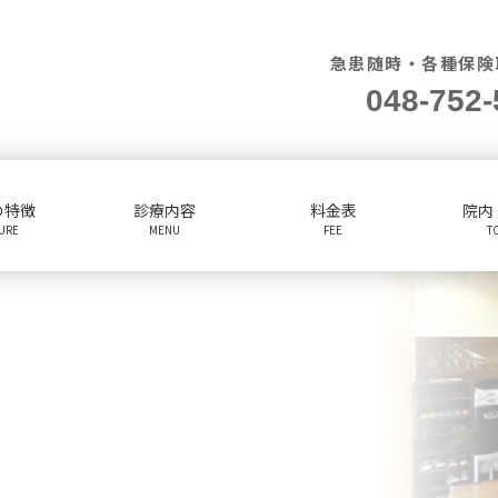
急患随時・各種保険
048-752-
の特徴
診療内容
料金表
院内
TURE
MENU
FEE
T