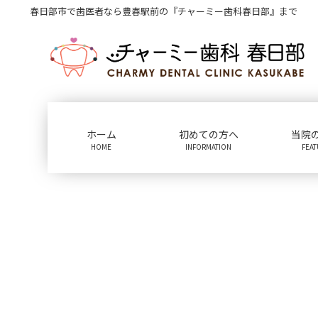
コ
ナ
春日部市で歯医者なら豊春駅前の『チャーミー歯科春日部』まで
ン
ビ
テ
ゲ
ン
ー
ツ
シ
に
ョ
移
ン
動
に
ホーム
初めての方へ
当院
移
HOME
INFORMATION
FEA
動