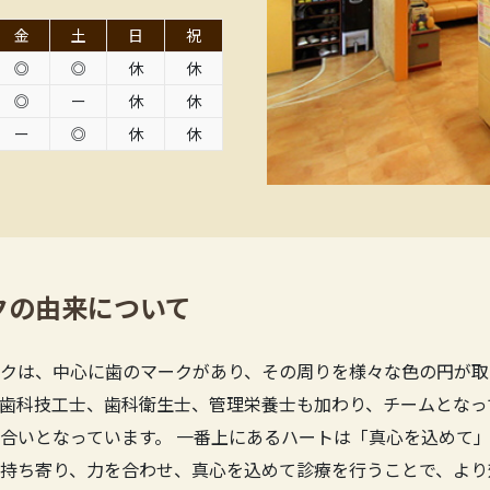
金
土
日
祝
◎
◎
休
休
◎
ー
休
休
ー
◎
休
休
クの由来について
クは、中心に歯のマークがあり、その周りを様々な色の円が取
歯科技工士、歯科衛生士、管理栄養士も加わり、チームとなっ
合いとなっています。 一番上にあるハートは「真心を込めて」
持ち寄り、力を合わせ、真心を込めて診療を行うことで、より