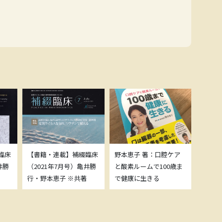
臨床
【書籍・連載】補綴臨床
野本恵子 著：口腔ケア
ボトッ
井勝
（2021年7月号）亀井勝
と酸素ルームで100歳ま
載につ
行・野本恵子 ※共著
で健康に生きる
野本恵