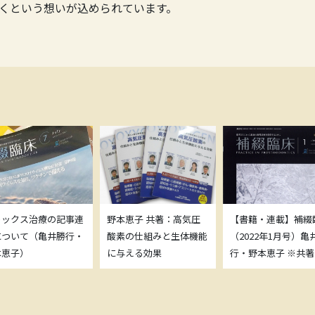
くという想いが込められています。
トックス治療の記事連
野本恵子 共著：高気圧
【書籍・連載】補綴
について（亀井勝行・
酸素の仕組みと生体機能
（2022年1月号）亀
本恵子）
に与える効果
行・野本恵子 ※共著