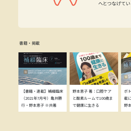
へとつなげてい
書籍・掲載
補綴臨床
【書籍・連載】補綴臨床
野本恵子 著：口腔ケア
ボ
）亀井勝
（2021年7月号）亀井勝
と酸素ルームで100歳ま
載
共著
行・野本恵子 ※共著
で健康に生きる
野