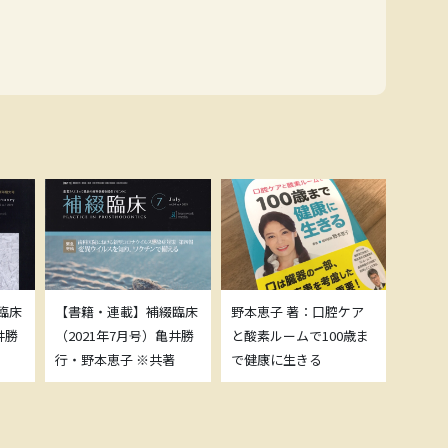
臨床
【書籍・連載】補綴臨床
野本恵子 著：口腔ケア
ボトッ
井勝
（2021年7月号）亀井勝
と酸素ルームで100歳ま
載につ
行・野本恵子 ※共著
で健康に生きる
野本恵