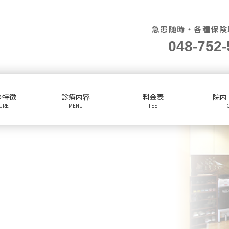
急患随時・各種保険
048-752-
の特徴
診療内容
料金表
院内
TURE
MENU
FEE
T