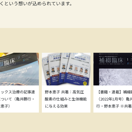
くという想いが込められています。
トックス治療の記事連
野本恵子 共著：高気圧
【書籍・連載】補綴
について（亀井勝行・
酸素の仕組みと生体機能
（2022年1月号）亀
本恵子）
に与える効果
行・野本恵子 ※共著