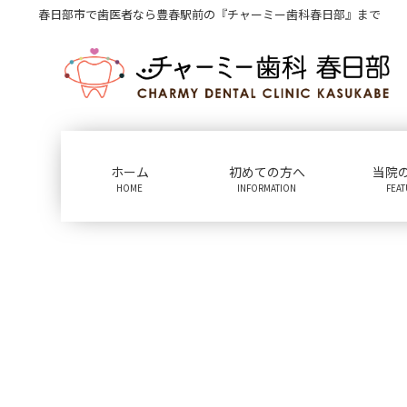
コ
ナ
春日部市で歯医者なら豊春駅前の『チャーミー歯科春日部』まで
ン
ビ
テ
ゲ
ン
ー
ツ
シ
に
ョ
移
ン
動
に
ホーム
初めての方へ
当院
移
HOME
INFORMATION
FEA
動