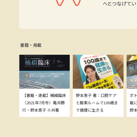
へとつなげてい
書籍・掲載
補綴臨床
【書籍・連載】補綴臨床
野本恵子 著：口腔ケア
ボ
）亀井勝
（2021年7月号）亀井勝
と酸素ルームで100歳ま
載
共著
行・野本恵子 ※共著
で健康に生きる
野