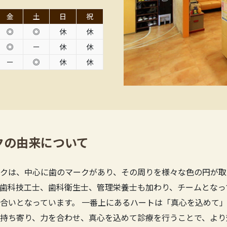
金
土
日
祝
◎
◎
休
休
◎
ー
休
休
ー
◎
休
休
クの由来について
クは、中心に歯のマークがあり、その周りを様々な色の円が取
歯科技工士、歯科衛生士、管理栄養士も加わり、チームとなっ
合いとなっています。 一番上にあるハートは「真心を込めて」
持ち寄り、力を合わせ、真心を込めて診療を行うことで、より