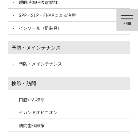
睡眠時無呼吸症候群
コ
ナ
ン
ビ
SPP・SLP・FNAPによる治療
テ
ゲ
ン
ー
インソール（足装具）
ツ
シ
に
ョ
移
ン
予防・メインテナンス
動
に
移
動
予防・メインテナンス
医院ブログ
検診・訪問
口腔がん検診
HOME
医院ブログ
はちみつの日
セカンドオピニオン
2022/8/4
訪問歯科診療
医院ブログ