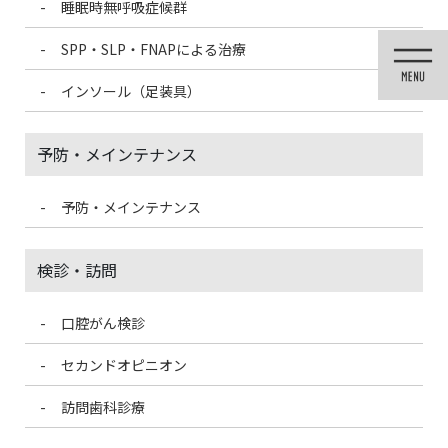
睡眠時無呼吸症候群
コ
ナ
ン
ビ
SPP・SLP・FNAPによる治療
テ
ゲ
ン
ー
インソール（足装具）
ツ
シ
に
ョ
移
ン
予防・メインテナンス
動
に
移
動
予防・メインテナンス
医院ブログ
検診・訪問
口腔がん検診
HOME
医院ブログ
お薬手帳は大切
セカンドオピニオン
2023/1/15
訪問歯科診療
医院ブログ