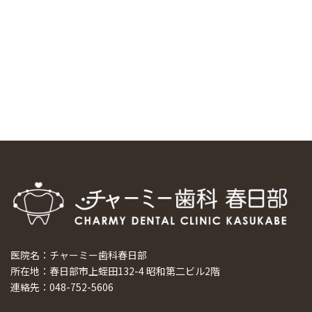
スマーティ矯正をしている中国人歯科医師に対して神奈川歯
科大学の見学ツアーを企画しました
2024/10/29
マウスピース矯正システム「スマーティー（Smartee）」が
日本初上陸
2024/9/11
ホーチミンで1番のインプラント施設を訪問
2024/8/15
医院名：チャーミー歯科春日部
所在地：春日部市上蛭田132-4 昭和第二ビル2階
連絡先：048-752-5606