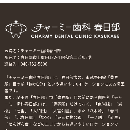
医院名：チャーミー歯科春日部
所在地：春日部市上蛭田132-4 昭和第二ビル2階
連絡先：048-752-5606
『チャーミー歯科春日部』は、春日部市の、東武野田線「豊春
駅」目の前「徒歩1分」という通いやすいロケーションにある歯医
者です。
また、埼玉県「春日部」市「豊春駅」目の前にある歯医者『チャ
ーミー歯科春日部』は、「豊春駅」だけでなく、「東岩槻」「岩
槻」「七里」「大和田」「大宮公園」、また「八木崎」「春日
部」「北春日部」「姫宮」「東武動物公園」「一ノ割」「武里」
「せんげん台」などのエリアからも通いやすいロケーションで