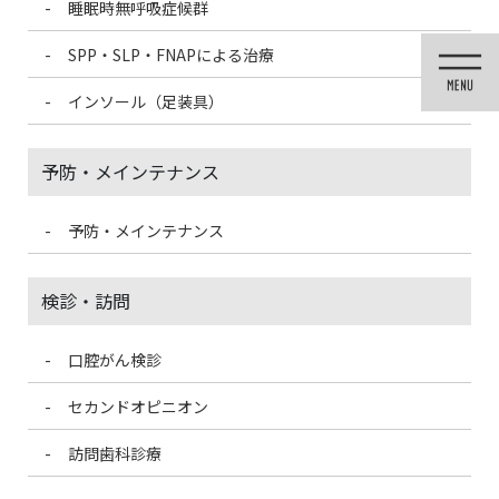
睡眠時無呼吸症候群
コ
ナ
ン
ビ
SPP・SLP・FNAPによる治療
テ
ゲ
ン
ー
インソール（足装具）
ツ
シ
に
ョ
移
ン
予防・メインテナンス
動
に
移
動
予防・メインテナンス
歯科医療情報ブログ
検診・訪問
口腔がん検診
HOME
歯科医療情報ブログ
うがいの練習中です！
セカンドオピニオン
2020/1/28
訪問歯科診療
歯科医療情報ブログ