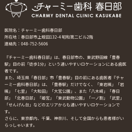
医院名：チャーミー歯科春日部
所在地：春日部市上蛭田132-4 昭和第二ビル2階
連絡先：048-752-5606
『チャーミー歯科春日部』は、春日部市の、東武野田線「豊春
駅」目の前「徒歩1分」という通いやすいロケーションにある歯医
者です。
また、埼玉県「春日部」市「豊春駅」目の前にある歯医者『チャ
ーミー歯科春日部』は、「豊春駅」だけでなく、「東岩槻」「岩
槻」「七里」「大和田」「大宮公園」、また「八木崎」「春日
部」「北春日部」「姫宮」「東武動物公園」「一ノ割」「武里」
「せんげん台」などのエリアからも通いやすいロケーションで
す。
さらに、東京都内、千葉、神奈川、そして全国からも患者様がい
らっしゃいます。