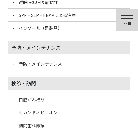
睡眠時無呼吸症候群
コ
ナ
ン
ビ
SPP・SLP・FNAPによる治療
テ
ゲ
ン
ー
インソール（足装具）
ツ
シ
に
ョ
移
ン
予防・メインテナンス
動
に
移
動
予防・メインテナンス
投稿
検診・訪問
口腔がん検診
HOME
「歯が浮く」ように感じる原因とは？？
kaze-300×266-300×266
セカンドオピニオン
2021/3/13
訪問歯科診療
kaze-300×266-300×266