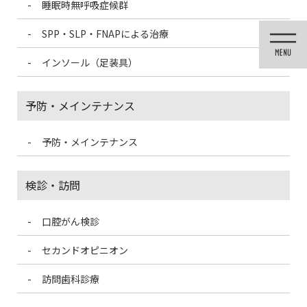
睡眠時無呼吸症候群
コ
ナ
ン
ビ
SPP・SLP・FNAPによる治療
テ
ゲ
ン
ー
インソール（足装具）
ツ
シ
に
ョ
移
ン
予防・メインテナンス
動
に
移
動
予防・メインテナンス
投稿
検診・訪問
口腔がん検診
HOME
ホワイトニング
SHOFU DENTAL DIGITAL CAMERA
セカンドオピニオン
2021/12/10
訪問歯科診療
SHOFU DENTAL DIGITAL CAMERA