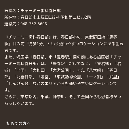
医院名：チャーミー歯科春日部
所在地：春日部市上蛭田132-4 昭和第二ビル2階
連絡先：048-752-5606
『チャーミー歯科春日部』は、春日部市の、東武野田線「豊春
駅」目の前「徒歩1分」という通いやすいロケーションにある歯医
者です。
また、埼玉県「春日部」市「豊春駅」目の前にある歯医者『チャ
ーミー歯科春日部』は、「豊春駅」だけでなく、「東岩槻」「岩
槻」「七里」「大和田」「大宮公園」、また「八木崎」「春日
部」「北春日部」「姫宮」「東武動物公園」「一ノ割」「武里」
「せんげん台」などのエリアからも通いやすいロケーションで
す。
さらに、東京都内、千葉、神奈川、そして全国からも患者様がい
らっしゃいます。
初めての方へ