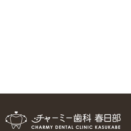
ニューヨーク大学 歯学部に視察に来ました
2025/1/25
中国からのツアーの一団50人がパルフェクリニックを見学
しました
2024/11/17
スマーティ矯正をしている中国人歯科医師に対して神奈川歯
科大学の見学ツアーを企画しました
2024/10/29
マウスピース矯正システム「スマーティー（Smartee）」が
日本初上陸
2024/9/11
ホーチミンで1番のインプラント施設を訪問
2024/8/15