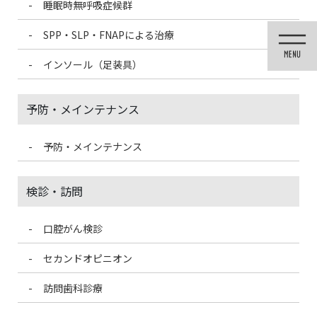
睡眠時無呼吸症候群
コ
ナ
ン
ビ
SPP・SLP・FNAPによる治療
テ
ゲ
ン
ー
インソール（足装具）
ツ
シ
に
ョ
移
ン
予防・メインテナンス
動
に
移
動
予防・メインテナンス
投稿
検診・訪問
口腔がん検診
HOME
ホワイトニング
Attachment-1-2-300×200
セカンドオピニオン
2019/6/22
訪問歯科診療
Attachment-1-2-300×200