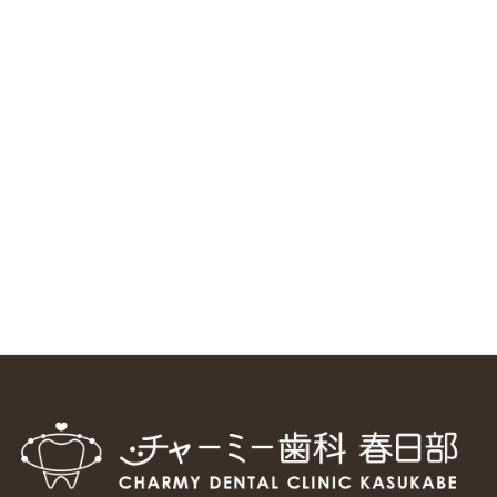
ニューヨーク大学 歯学部に視察に来ました
2025/1/25
中国からのツアーの一団50人がパルフェクリニックを見学
しました
2024/11/17
スマーティ矯正をしている中国人歯科医師に対して神奈川歯
科大学の見学ツアーを企画しました
2024/10/29
マウスピース矯正システム「スマーティー（Smartee）」が
日本初上陸
2024/9/11
ホーチミンで1番のインプラント施設を訪問
2024/8/15