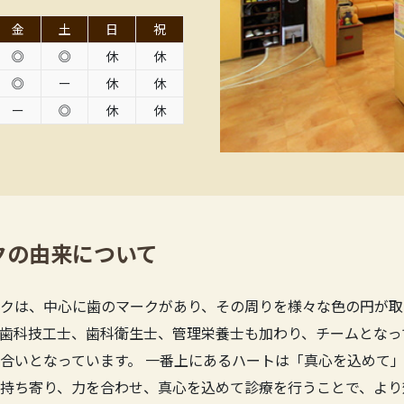
金
土
日
祝
◎
◎
休
休
◎
ー
休
休
ー
◎
休
休
クの由来について
クは、中心に歯のマークがあり、その周りを様々な色の円が取
歯科技工士、歯科衛生士、管理栄養士も加わり、チームとなっ
合いとなっています。 一番上にあるハートは「真心を込めて」
持ち寄り、力を合わせ、真心を込めて診療を行うことで、より