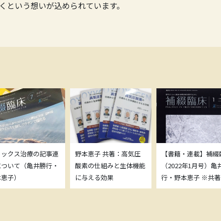
くという想いが込められています。
トックス治療の記事連
野本恵子 共著：高気圧
【書籍・連載】補綴
について（亀井勝行・
酸素の仕組みと生体機能
（2022年1月号）亀
本恵子）
に与える効果
行・野本恵子 ※共著