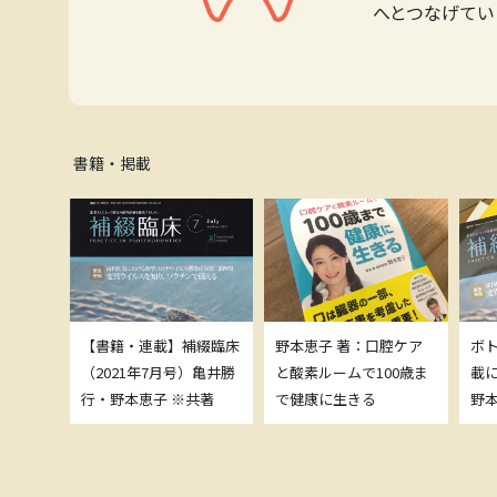
へとつなげてい
書籍・掲載
補綴臨床
【書籍・連載】補綴臨床
野本恵子 著：口腔ケア
ボ
）亀井勝
（2021年7月号）亀井勝
と酸素ルームで100歳ま
載
共著
行・野本恵子 ※共著
で健康に生きる
野