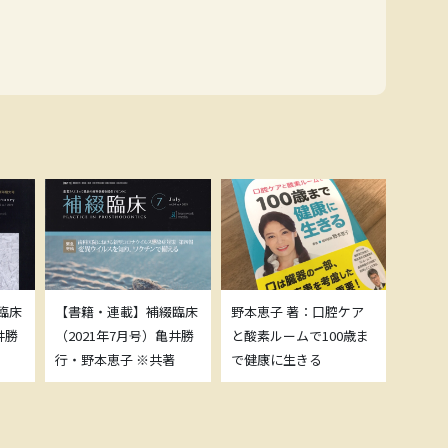
臨床
【書籍・連載】補綴臨床
野本恵子 著：口腔ケア
ボトッ
井勝
（2021年7月号）亀井勝
と酸素ルームで100歳ま
載につ
行・野本恵子 ※共著
で健康に生きる
野本恵