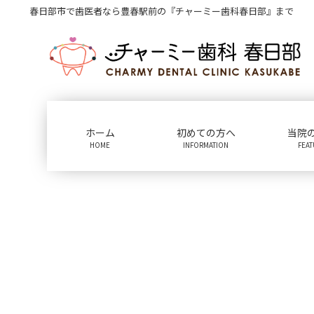
コ
ナ
春日部市で歯医者なら豊春駅前の『チャーミー歯科春日部』まで
ン
ビ
テ
ゲ
ン
ー
ツ
シ
に
ョ
移
ン
動
に
ホーム
初めての方へ
当院
移
HOME
INFORMATION
FEA
動