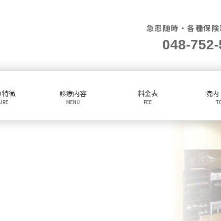
急患随時・各種保険
048-752-
の特徴
診療内容
料金表
院内
TURE
MENU
FEE
T